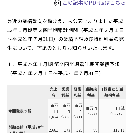
この記事のPDF版はこちら
最近の業績動向を踏まえ、未公表でありました平成
22年１月期第２四半期累計期間（平成21年２月１日
～平成21年７月31日）の業績予想及び特別利益の発
生について、下記のとおりお知らせいたします。
１．平成22年１月期 第２四半期累計期間業績予想
（平成21年２月１日～平成21年７月31日）
売上
営業
経常
当期純
1株当たり当
高
利益
利益
利益
期純利益
百万
百万
百万
百万円
円 銭
今回発表予想
円
円
円
△237
△268.77
1,824
△310
△311
前期実績（平成20年
2,681
173
175
99
113.11
７月中間）