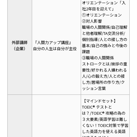
オリエンテーション「入
社2年目を迎えて」
①オリエンテーション
②対人影響
職場の人間関係/自己理解
と他者理解/TA交流分析/
個別指導/人との接し方の
外部講師
『人間力アップ講座』
基本/自己の強みと今後の
（企業）
自分の人生は自分が主役
課題
③職場の人間関係
ストロークとは/挨拶の重
要性/好かれる人嫌われる
人/心の鍛え方/人との接
し方/居場所の作り方/ク
ッション言葉
【マインドセット】
TOEIC® テストと
は？/TOEIC® 攻略の為の
３大要素/英語学習は難し
くない！TOEIC対策で学習
した英語力を使える英語