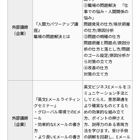
②職場の問題解決 「仕
事での悩み・人間関係の
悩み」
『人間力パワーアップ講
問題発見の仕方/現状把握
外部講師
座』
の仕方/原因分析
（企業）
職場の問題解決とは
③問題の明確の仕方
問題把握と問題点/原因分
析の仕方と落とし方/問題
のゴール設定/原因分析か
ら対策の立て方
④改善の仕方
対策の立て方
英文ビジネスEメールをコ
ミュニケーション手法と
『英文Eメールライティン
してとらえ、意思疎通を
グセミナー』
より確実なものとするた
・グローバル環境でのEメ
めの効果的な組み立て
外部講師
ール
方、ポイントの押さえ
（企業）
・効果的なEメールの書き
方、説得力のある表現方
方
法を学びます。受け手側
・より良いEメールの書き
の誤解を回避し、Eメール