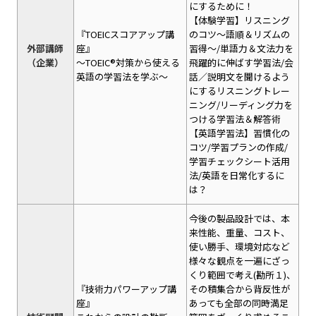
にするために！
【体験学習】リスニング
『TOEICスコアアップ講
のコツ～語順＆リズムの
外部講師
座』
習得～/単語力＆文法力を
（企業）
～TOEIC®対策から使える
飛躍的に伸ばす学習法/会
英語の学習法を学ぶ～
話／説明文を聞けるよう
にするリスニングトレー
ニング/リーディング力を
つける学習法＆解答術
【英語学習法】習慣化の
コツ/学習プランの作成/
学習チェックシート活用
法/英語を日常化するに
は？
今後の製品設計では、本
来性能、重量、コスト、
使い勝手、環境対応など
様々な観点を一遍にざっ
くり範囲で考え(勘所１)、
『技術力パワーアップ講
その積集合から背反性が
座』
あっても全部の同時満足