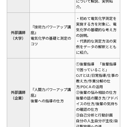
について解説、実例紹
介。
・初めて電気化学測定を
実施する方を対象に、電
『技術力パワーアップ講
気化学の基礎的な考え方
外部講師
座』
の説明。
（大学）
電気化学の基礎と測定の
・代表的な測定方法の実
コツ
例をデータの解釈ととも
に紹介。
①後輩指導 「後輩指導
で困っていること」
OJTとは/日常指導/仕事の
教え方/作業分解の仕
方/PDCＡの活用
『人間力パワーアップ講
外部講師
②後輩の悩み相談の仕方
座』
（企業）
後輩の話の聞き方/アドバ
後輩への指導の仕方
イスの仕方/後輩の気持ち
の確認の仕方
③自己分析と行動計画
自分の人生自分が主役/自
己聖地用への道