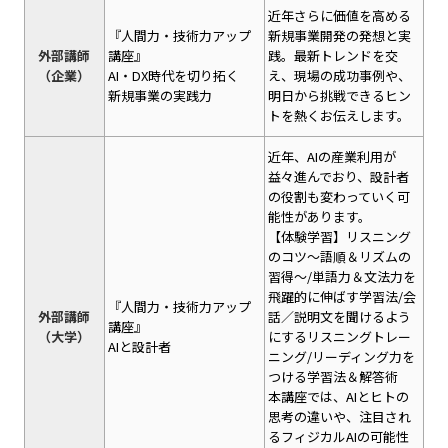
近年さらに価値を高める
『人間力・技術力アップ
新規事業開発の発想と実
外部講師
講座』
践。最新トレンドを交
（企業）
AI・DX時代を切り拓く
え、現場の成功事例や、
新規事業の実践力
明日から挑戦できるヒン
トを熱くお伝えします。
近年、AIの産業利用が
益々進んでおり、設計者
の役割も変わっていく可
能性があります。
【体験学習】リスニング
のコツ～語順＆リズムの
習得～/単語力＆文法力を
飛躍的に伸ばす学習法/会
『人間力・技術力アップ
外部講師
話／説明文を聞けるよう
講座』
（大学）
にするリスニングトレー
AIと設計者
ニング/リーディング力を
つける学習法＆解答術
本講座では、AIとヒトの
思考の違いや、注目され
るフィジカルAIの可能性