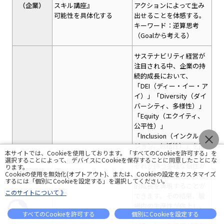
（企業）
スキル講座』
アクションによって生み
可能性を具体化する
出せることを体感する。
キーワード：逆算思考
（Goalから考える）
サステナビリティ経営が
注目される中、企業の持
続的成長において、
「DEI（ディー・イー・ア
イ）」「Diversity（ダイ
バーシティ、多様性）」
「Equity（エクイティ、
公平性）」
「Inclusion（インクルー
ジョン、包括性）」を推
本サイトでは、Cookieを使用しております。「すべてのCookieを許可する」を
進することで、社員それ
選択することによって、 デバイスにCookieを保存することに同意したことにな
『人間力パワーアップ講
ぞれが持つ多様な個性が
ります。
外部講師
座』
Cookieの使用を無効化(オプトアウト)、または、Cookieの設定をカスタマイズ
最大限に発揮され、持続
（企業）
ダイバーシティ時代への
するには「個別にCookieを設定する」を選択してください。
的成長を実現することが
対応
このサイトについて 》
できます。その結果、職
場内の生産性が向上し、
すべてのCookieを許可する
個別にCookieを設定する
より高い価値創出につな