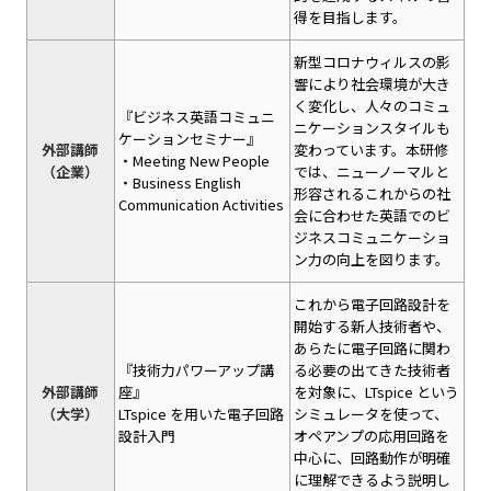
得を目指します。
新型コロナウィルスの影
響により社会環境が大き
く変化し、人々のコミュ
『ビジネス英語コミュニ
ニケーションスタイルも
ケーションセミナー』
外部講師
変わっています。本研修
・Meeting New People
（企業）
では、ニューノーマルと
・Business English
形容されるこれからの社
Communication Activities
会に合わせた英語でのビ
ジネスコミュニケーショ
ン力の向上を図ります。
これから電子回路設計を
開始する新人技術者や、
あらたに電子回路に関わ
『技術力パワーアップ講
る必要の出てきた技術者
外部講師
座』
を対象に、LTspice という
（大学）
LTspice を用いた電子回路
シミュレータを使って、
設計入門
オペアンプの応用回路を
中心に、回路動作が明確
に理解できるよう説明し