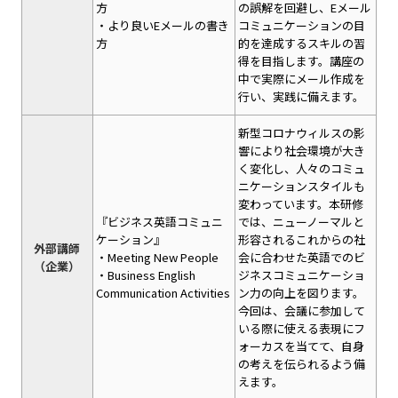
方
の誤解を回避し、Eメール
・より良いEメールの書き
コミュニケーションの目
方
的を達成するスキルの習
得を目指します。講座の
中で実際にメール作成を
行い、実践に備えます。
新型コロナウィルスの影
響により社会環境が大き
く変化し、人々のコミュ
ニケーションスタイルも
変わっています。本研修
『ビジネス英語コミュニ
では、ニューノーマルと
ケーション』
形容されるこれからの社
外部講師
・Meeting New People
会に合わせた英語でのビ
（企業）
・Business English
ジネスコミュニケーショ
Communication Activities
ン力の向上を図ります。
今回は、会議に参加して
いる際に使える表現にフ
ォーカスを当てて、自身
の考えを伝られるよう備
えます。