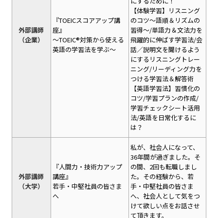
にするために！
【体験学習】リスニング
『TOEICスコアアップ講
のコツ～語順＆リズムの
外部講師
座』
習得～/単語力＆文法力を
（企業）
～TOEIC®対策から使える
飛躍的に伸ばす学習法/会
英語の学習法を学ぶ～
話／説明文を聞けるよう
にするリスニングトレー
ニング/リーディング力を
つける学習法＆解答術
【英語学習法】習慣化の
コツ/学習プランの作成/
学習チェックシート活用
法/英語を日常化するに
は？
私が、社会人になって、
36年間が過ぎました。そ
『人間力・技術力アップ
の間、2回も転職しまし
外部講師
講座』
た。その経験から、若
（大学）
若手・中堅社員の皆さま
手・中堅社員の皆さま
へ
へ、社会人として気をつ
けて欲しい点をお話させ
て頂きます。