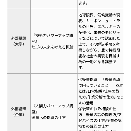
ます。
地球限界、気候変動の現
状、カーボンニュートラ
ルの世界、エネルギーの
多様化、未来のモビリテ
『技術力パワーアップ講
外部講師
ィなどについて認識した
座』
（大学）
上で、その解決手段を考
地球の未来を考える概論
察しながら、豊で持続可
能な社会の実現を目指す
為の一助となる講義で
す。
①後輩指導 「後輩指導
で困っていること」 OJT
とは/日常指導/仕事の教
え方/作業分解の仕方/PDC
Ａの活用
『人間力パワーアップ講
外部講師
②後輩の悩み相談の仕
座』
（企業）
方 後輩の話の聞き方/ア
後輩への指導の仕方
ドバイスの仕方/後輩の気
持ちの確認の仕方