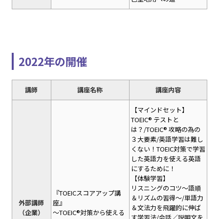
2022年の開催
講師
講座名称
講座内容
【マインドセット】
TOEIC® テストと
は？/TOEIC® 攻略の為の
３大要素/英語学習は難し
くない！TOEIC対策で学習
した英語力を使える英語
にするために！
【体験学習】
リスニングのコツ～語順
『TOEICスコアアップ講
＆リズムの習得～/単語力
外部講師
座』
＆文法力を飛躍的に伸ば
（企業）
～TOEIC®対策から使える
す学習法/会話／説明文を