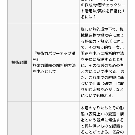
の作成/学習チェックシー
ト活用法/英語を日常化す
るには？
厳しい熱的環境下で、機
械構造物や機器等に生じ
る熱応力・熱変形に対し
て、その初歩的な一次元
『技術力パワーアップ講
問題を中心に解析的方法
座』
を平易に解説するととも
技術顧問
熱応力問題の解析的方法
に、その低減のための考
を中心として
え方について述べる。 ま
た、これまでの経験に基
づいて仕事（研究）に取
り組む姿勢や心がけなど
についても触れる。
木塔のなりたちとその形
態（表現上）の変遷・構
造という観点に傾注する
と興味深いものを認識す
ることができる。塔身の