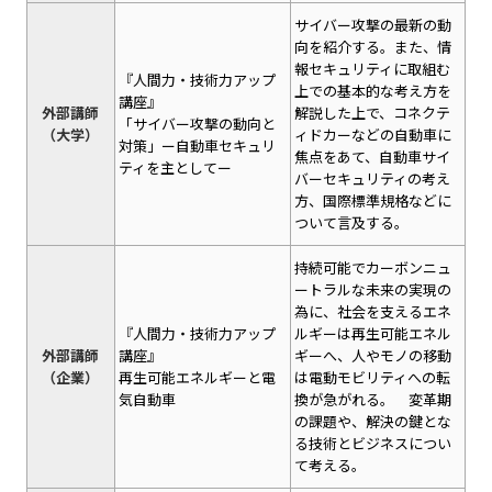
サイバー攻撃の最新の動
向を紹介する。また、情
報セキュリティに取組む
『人間力・技術力アップ
上での基本的な考え方を
講座』
外部講師
解説した上で、コネクテ
「サイバー攻撃の動向と
（大学）
ィドカーなどの自動車に
対策」ー自動車セキュリ
焦点をあて、自動車サイ
ティを主としてー
バーセキュリティの考え
方、国際標準規格などに
ついて言及する。
持続可能でカーボンニュ
ートラルな未来の実現の
為に、社会を支えるエネ
『人間力・技術力アップ
ルギーは再生可能エネル
外部講師
講座』
ギーへ、人やモノの移動
（企業）
再生可能エネルギーと電
は電動モビリティへの転
気自動車
換が急がれる。 変革期
の課題や、解決の鍵とな
る技術とビジネスについ
て考える。