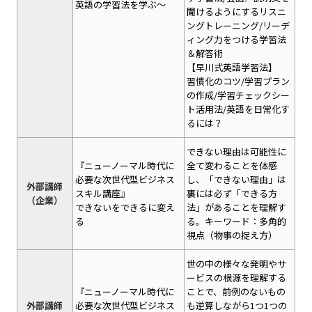
英語の学習法を学ぶ～
聞けるようにするリスニ
ングトレーニング/リーデ
ィング力をつける学習法
＆解答術
【早川式英語学習法】
習慣化のコツ/学習プラン
の作成/学習チェックシー
ト活用法/英語を日常化す
るには？
できない理由は可能性に
『ニューノーマル時代に
全て変わることを体感
必要な次世代型ビジネス
し、「できない理由」は
外部講師
スキル講座』
裏には必ず「できる方
（企業）
できないをできるに変え
法」があることを理解す
る
る。キーワード：多角的
視点（物事の捉え方）
世の中の様々な発明やサ
ービスの根源を理解する
『ニューノーマル時代に
ことで、前例のないもの
外部講師
必要な次世代型ビジネス
も逆算しながら1つ1つの