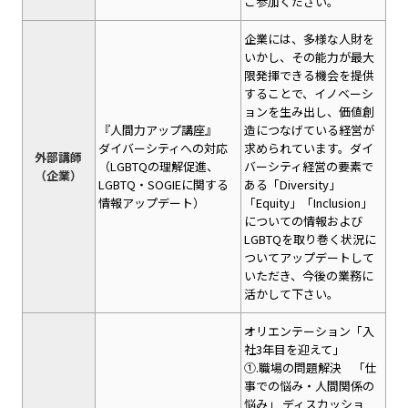
ご参加ください。
企業には、多様な人財を
いかし、その能力が最大
限発揮できる機会を提供
することで、イノベーシ
ョンを生み出し、価値創
『人間力アップ講座』
造につなげている経営が
ダイバーシティへの対応
求められています。ダイ
外部講師
（LGBTQの理解促進、
バーシティ経営の要素で
（企業）
LGBTQ・SOGIEに関する
ある「Diversity」
情報アップデート）
「Equity」「Inclusion」
についての情報および
LGBTQを取り巻く状況に
ついてアップデートして
いただき、今後の業務に
活かして下さい。
オリエンテーション「入
社3年目を迎えて」
①.職場の問題解決 「仕
事での悩み・人間関係の
悩み」 ディスカッショ