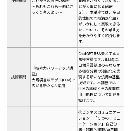
技術顧問
これからの設計の勘所
範囲をざっくり求めるこ
～あれもこれも一遍にざ
とが大事になる(勘所
っくり考えよう～
２）。本講座では、多目
的性能の同時満足化設計
がいかにして実現できる
かについて、その考え方
を分かりやすく紹介しま
す。
ChatGPTを嚆矢とする大
規模言語モデル(LLM)は、
自然言語処理のみならず
『技術力パワーアップ講
多様な分野の知能化を実
座』
技術顧問
現する新たな汎用AI基盤
大規模言語モデル(LLM)で
技術です。本講義では
広がる新たなAI応用
LLMの基礎とその産業応
用可能性について知見を
拡げます。
①ビジネスコミュニケー
ション 「５つのコミュ
ニケーション」 自己分
析・積極的傾聴/自己開