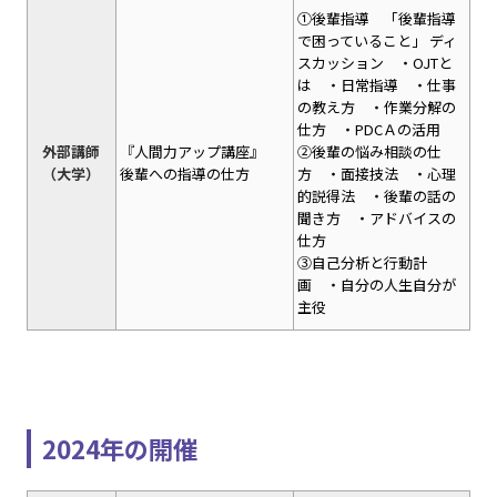
①後輩指導 「後輩指導
で困っていること」 ディ
スカッション ・OJTと
は ・日常指導 ・仕事
の教え方 ・作業分解の
仕方 ・PDCＡの活用
外部講師
『人間力アップ講座』
②後輩の悩み相談の仕
（大学）
後輩への指導の仕方
方 ・面接技法 ・心理
的説得法 ・後輩の話の
聞き方 ・アドバイスの
仕方
③自己分析と行動計
画 ・自分の人生自分が
主役
2024年の開催