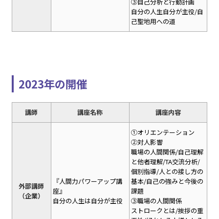
③自己分析と行動計画
自分の人生自分が主役/自
己聖地用への道
2023年の開催
講師
講座名称
講座内容
①オリエンテーション
②対人影響
職場の人間関係/自己理解
と他者理解/TA交流分析/
個別指導/人との接し方の
『人間力パワーアップ講
基本/自己の強みと今後の
外部講師
座』
課題
（企業）
自分の人生は自分が主役
③職場の人間関係
ストロークとは/挨拶の重