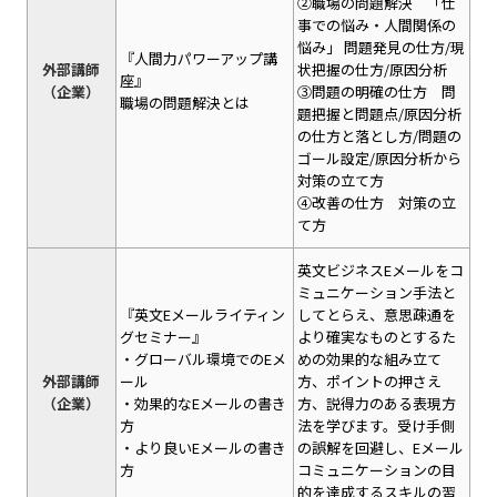
②職場の問題解決 「仕
事での悩み・人間関係の
悩み」 問題発見の仕方/現
『人間力パワーアップ講
外部講師
状把握の仕方/原因分析
座』
（企業）
③問題の明確の仕方 問
職場の問題解決とは
題把握と問題点/原因分析
の仕方と落とし方/問題の
ゴール設定/原因分析から
対策の立て方
④改善の仕方 対策の立
て方
英文ビジネスEメールをコ
ミュニケーション手法と
『英文Eメールライティン
してとらえ、意思疎通を
グセミナー』
より確実なものとするた
・グローバル環境でのEメ
めの効果的な組み立て
外部講師
ール
方、ポイントの押さえ
（企業）
・効果的なEメールの書き
方、説得力のある表現方
方
法を学びます。受け手側
・より良いEメールの書き
の誤解を回避し、Eメール
方
コミュニケーションの目
的を達成するスキルの習