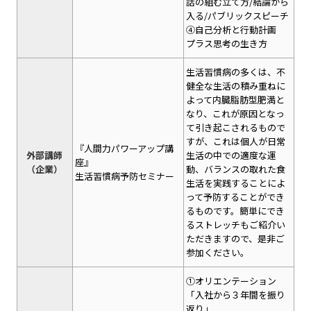
話の組む立て方/結論から
入る/パブリックスピーチ
④自己分析と行動計画
プラス思考の生き方
生活習慣病の多くは、不
健全な生活の積み重ねに
よって内臓脂肪型肥満と
なり、これが原因となっ
て引き起こされるもので
すが、これは個人が日常
『人間力パワーアップ講
外部講師
生活の中での適度な運
座』
（企業）
動、バランスの取れた食
生活習慣病予防セミナー
生活を実践することによ
って予防することができ
るものです。簡単にでき
るストレッチもご紹介い
ただきますので、是非ご
参加ください。
①オリエンテーション
「入社から３年間を振り
返り」