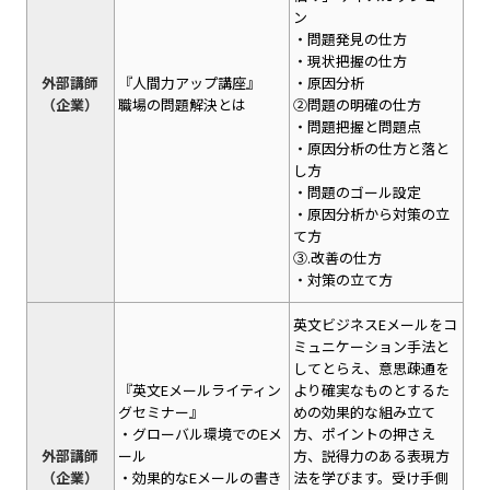
ン
・問題発見の仕方
・現状把握の仕方
外部講師
『人間力アップ講座』
・原因分析
（企業）
職場の問題解決とは
②問題の明確の仕方
・問題把握と問題点
・原因分析の仕方と落と
し方
・問題のゴール設定
・原因分析から対策の立
て方
③.改善の仕方
・対策の立て方
英文ビジネスEメールをコ
ミュニケーション手法と
してとらえ、意思疎通を
『英文Eメールライティン
より確実なものとするた
グセミナー』
めの効果的な組み立て
・グローバル環境でのEメ
方、ポイントの押さえ
外部講師
ール
方、説得力のある表現方
（企業）
・効果的なEメールの書き
法を学びます。受け手側