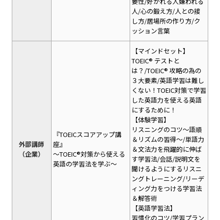
要性/好かれる人嫌われる
人/心の鍛え方/人との接
し方/居場所の作り方/ク
ッション言葉
【マインドセット】
TOEIC® テストと
は？/TOEIC® 攻略の為の
３大要素/英語学習は難し
くない！TOEIC対策で学習
した英語力を使える英語
にするために！
【体験学習】
リスニングのコツ～語順
『TOEICスコアアップ講
＆リズムの習得～/単語力
外部講師
座』
＆文法力を飛躍的に伸ば
（企業）
～TOEIC®対策から使える
す学習法/会話/説明文を
英語の学習法を学ぶ～
聞けるようにするリスニ
ングトレーニング/リーデ
ィング力をつける学習法
＆解答術
【英語学習法】
習慣化のコツ/学習プラン