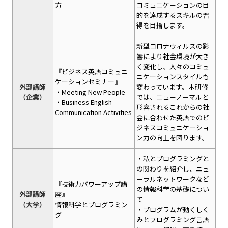
方
コミュニケーションの目
的を達成するスキルの習
得を目指します。
新型コロナウィルスの影
響により社会環境が大き
く変化し、人々のコミュ
『ビジネス英語コミュニ
ニケーションスタイルも
ケーションセミナー』
外部講師
変わっています。本研修
・Meeting New People
（企業）
では、ニューノーマルと
・Business English
形容されるこれからの社
Communication Activities
会に合わせた英語でのビ
ジネスコミュニケーショ
ン力の向上を図ります。
・私とプログラミングと
の関わりを紹介し、ニュ
ーラルネットワークなど
『技術力パワーアップ講
の情報科学の基礎につい
外部講師
座』
て
（大学）
情報科学とプログラミン
・プログラムが動くしく
グ
みとプログラミング言語