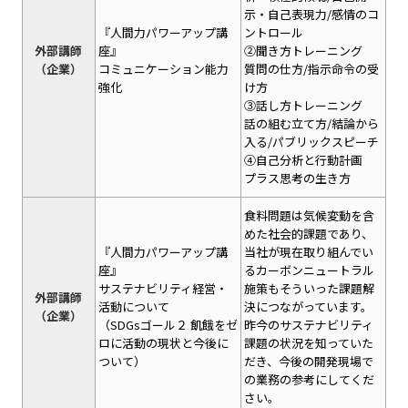
示・自己表現力/感情のコ
『人間力パワーアップ講
ントロール
外部講師
座』
②聞き方トレーニング
（企業）
コミュニケーション能力
質問の仕方/指示命令の受
強化
け方
③話し方トレーニング
話の組む立て方/結論から
入る/パブリックスピーチ
④自己分析と行動計画
プラス思考の生き方
食料問題は気候変動を含
めた社会的課題であり、
『人間力パワーアップ講
当社が現在取り組んでい
座』
るカーボンニュートラル
サステナビリティ経営・
施策もそういった課題解
外部講師
活動について
決につながっています。
（企業）
（SDGsゴール２ 飢餓をゼ
昨今のサステナビリティ
ロに活動の現状と今後に
課題の状況を知っていた
ついて）
だき、今後の開発現場で
の業務の参考にしてくだ
さい。