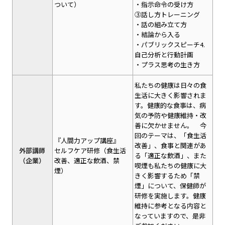
ついて）
・指示命令の受け方
③話し方トレーニング
・話の組み立て方
・結論から入る
・パブリックスピーチ4.
自己分析と行動計画
・プラス思考の生き方
私たちの健康は日々の食
生活に大きく影響されま
す。健康的な食事は、病
気の予防や健康維持・改
善に欠かせません。 今
回のテーマは、「食生活
『人間力アップ講座』
改善」、食事と関連があ
外部講師
セルフケア研修（食生活
る「適正な飲酒」、また
（企業）
改善、適正な飲酒、禁
喫煙も私たちの健康に大
煙）
きく影響するため「禁
煙」について、保健師が
研修を実施します。健康
維持に参考となる内容と
なっていますので、是非