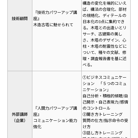
構造の変化を端的にいえ
ば、構法の合理化、部材
『技術力パワーアップ講
の規格化、ディテールの
技術顧問
座』
日本化の3点に集約でき
木造古塔に魅せられて
る。木塔との出逢いとリ
サーチ、古建築の美し
さ、木塔のデザイン、心
柱・木塔の耐震性などに
ついて、種々の文献、修
理・調査報告書を基に述
べる。
①ビジネスコミュニケー
ション 「５つのコミュ
ニケーション」
自己分析・積極的傾聴/自
己開示・自己表現力/感情
『人間力パワーアップ講
のコントロール
外部講師
座』
②聞き方トレーニング
（企業）
コミュニケーション能力
質問の仕方/指示命令の受
強化
け方
③話し方トレーニング