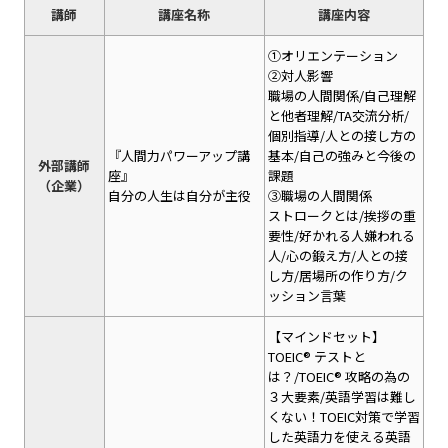
講師
講座名称
講座内容
①オリエンテーション
②対人影響
職場の人間関係/自己理解
と他者理解/TA交流分析/
個別指導/人との接し方の
『人間力パワーアップ講
基本/自己の強みと今後の
外部講師
座』
課題
（企業）
自分の人生は自分が主役
③職場の人間関係
ストロークとは/挨拶の重
要性/好かれる人嫌われる
人/心の鍛え方/人との接
し方/居場所の作り方/ク
ッション言葉
【マインドセット】
TOEIC® テストと
は？/TOEIC® 攻略の為の
３大要素/英語学習は難し
くない！TOEIC対策で学習
した英語力を使える英語