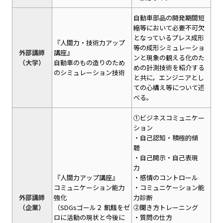
自動車部品の開発期間短
縮等において必要不可欠
となっているプレス成形
『人間力・技術力アップ
等の成形シミュレーショ
外部講師
講座』
ンと現象の観える化のた
（大学）
自動車のもの造りのため
めの計測技術を紹介する
のシミュレーション技術
と共に，エンジニアとし
ての心構え等について述
べる。
①ビジネスコミュニケー
ション
・自己認知・積極的傾
聴
・自己開示・自己表現
力
『人間力アップ講座』
・感情のコントロール
コミュニケーション能力
・コミュニケーション能
外部講師
強化
力診断
（企業）
（SDGsゴール２ 飢餓をゼ
②聞き方トレーニング
ロに活動の現状と今後に
・質問の仕方