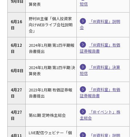
9月8日
短信
算発表
野村IR主催「個人投資家
「IR資料室」説明
6月16
向けWEBライブ会社説明
会
日
会」
「IR資料室」有価
6月12
2024年1月期 第1四半期報
証券報告書
日
告書提出
「IR資料室」決算
2024年1月期 第1四半期 決
6月8日
短信
算発表
「IR資料室」有価
4月27
2023年1月期 有価証券報
証券報告書
日
告書提出
「IRイベント」株
4月27
第61期 定時株主総会
主総会
日
LIVE配信ウェビナー「個
「IR資料室」説明
4月11