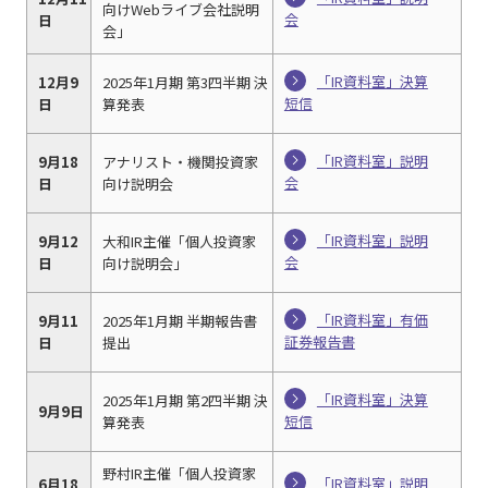
向けWebライブ会社説明
会
日
会」
「IR資料室」決算
12月9
2025年1月期 第3四半期 決
短信
日
算発表
「IR資料室」説明
9月18
アナリスト・機関投資家
会
日
向け説明会
「IR資料室」説明
9月12
大和IR主催「個人投資家
会
日
向け説明会」
「IR資料室」有価
9月11
2025年1月期 半期報告書
証券報告書
日
提出
「IR資料室」決算
2025年1月期 第2四半期 決
9月9日
短信
算発表
野村IR主催「個人投資家
「IR資料室」説明
6月18