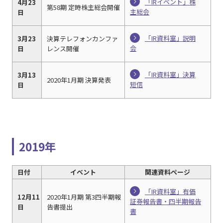
「IRイベント」株
4月23
第58期 定時株主総会開催
主総会
日
「IR資料室」説明
3月23
決算テレフォンカンファ
会
日
レンス開催
「IR資料室」決算
3月13
2020年1月期 決算発表
短信
日
2019年
日付
イベント
関連資料ページ
「IR資料室」有価
12月11
2020年1月期 第3四半期報
証券報告書・四半期報告
日
告書提出
書