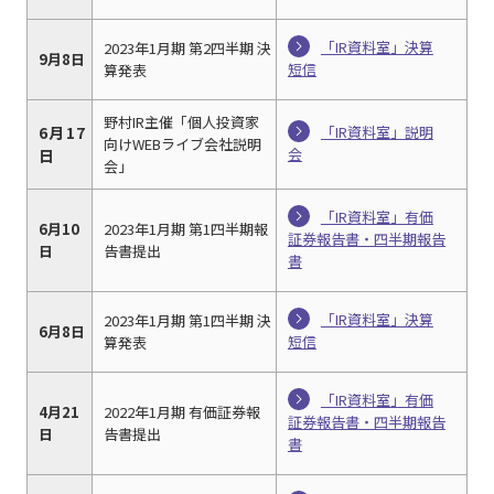
「IR資料室」決算
2023年1月期 第2四半期 決
9月8日
短信
算発表
野村IR主催「個人投資家
6月17
「IR資料室」説明
向けWEBライブ会社説明
会
日
会」
「IR資料室」有価
6月10
2023年1月期 第1四半期報
証券報告書・四半期報告
日
告書提出
書
「IR資料室」決算
2023年1月期 第1四半期 決
6月8日
短信
算発表
「IR資料室」有価
4月21
2022年1月期 有価証券報
証券報告書・四半期報告
日
告書提出
書