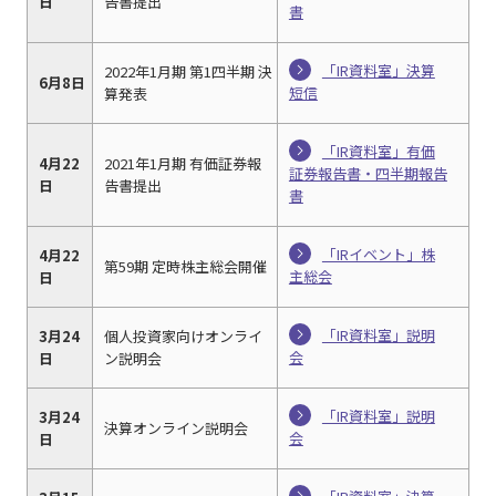
日
告書提出
書
「IR資料室」決算
2022年1月期 第1四半期 決
6月8日
短信
算発表
「IR資料室」有価
4月22
2021年1月期 有価証券報
証券報告書・四半期報告
日
告書提出
書
「IRイベント」株
4月22
第59期 定時株主総会開催
主総会
日
「IR資料室」説明
3月24
個人投資家向けオンライ
会
日
ン説明会
「IR資料室」説明
3月24
決算オンライン説明会
会
日