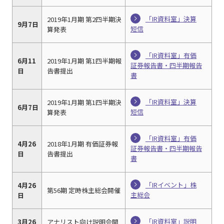
「IR資料室」決算
2019年1月期 第2四半期決
9月7日
短信
算発表
「IR資料室」有価
6月11
2019年1月期 第1四半期報
証券報告書・四半期報告
日
告書提出
書
「IR資料室」決算
2019年1月期 第1四半期決
6月7日
短信
算発表
「IR資料室」有価
4月26
2018年1月期 有価証券報
証券報告書・四半期報告
日
告書提出
書
「IRイベント」株
4月26
第56期 定時株主総会開催
主総会
日
「IR資料室」説明
3月26
アナリスト向け説明会開