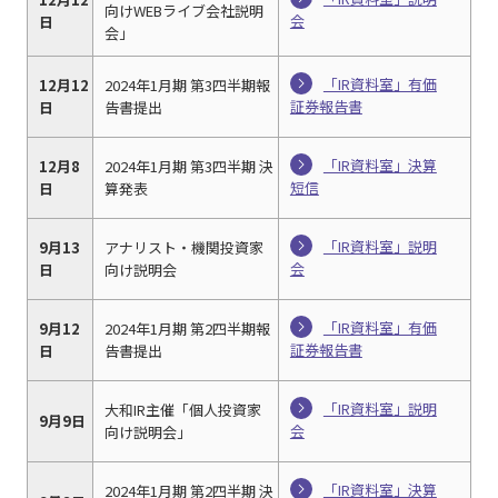
向けWEBライブ会社説明
会
日
会」
「IR資料室」有価
12月12
2024年1月期 第3四半期報
証券報告書
日
告書提出
「IR資料室」決算
12月8
2024年1月期 第3四半期 決
短信
日
算発表
「IR資料室」説明
9月13
アナリスト・機関投資家
会
日
向け説明会
「IR資料室」有価
9月12
2024年1月期 第2四半期報
証券報告書
日
告書提出
「IR資料室」説明
大和IR主催「個人投資家
9月9日
会
向け説明会」
「IR資料室」決算
2024年1月期 第2四半期 決