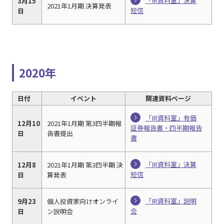
「IR資料室」決算
3月15
2021年1月期 決算発表
短信
日
2020年
日付
イベント
関連資料ページ
「IR資料室」有価
12月10
2021年1月期 第3四半期報
証券報告書・四半期報告
日
告書提出
書
「IR資料室」決算
12月8
2021年1月期 第3四半期 決
短信
日
算発表
「IR資料室」説明
9月23
個人投資家向けオンライ
会
日
ン説明会