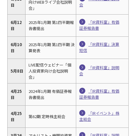
向けWEBライブ会社説明
会
日
会」
「IR資料室」有価
6月12
2025年1月期 第1四半期報
証券報告書
日
告書提出
「IR資料室」決算
6月10
2025年1月期 第1四半期 決
短信
日
算発表
LIVE配信ウェビナー「個
「IR資料室」説明
5月8日
人投資家向け会社説明
会
会」
「IR資料室」有価
4月25
2024年1月期 有価証券報
証券報告書
日
告書提出
「IRイベント」株
4月25
第62期 定時株主総会
主総会
日
「IR資料室」説明
3月26
アナリスト・機関投資家