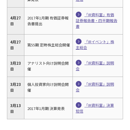
「IR資料室」有価
4月27
2017年1月期 有価証券報
証券報告書・四半期報告
日
告書提出
書
「IRイベント」株
4月27
第55期 定時株主総会開催
主総会
日
「IR資料室」説明
3月23
アナリスト向け説明会開
会
日
催
「IR資料室」説明
3月23
個人投資家向け説明会開
会
日
催
「IR資料室」決算
3月13
2017年1月期 決算発表
短信
日