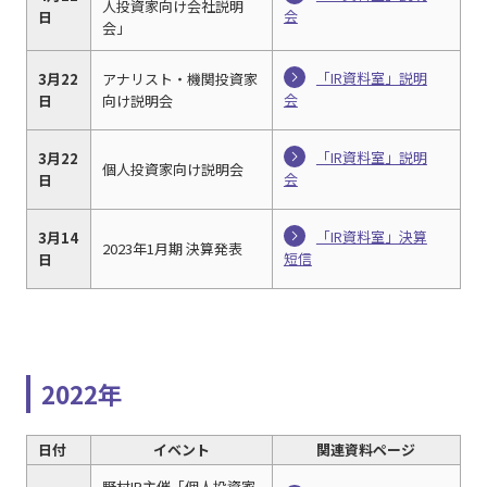
人投資家向け会社説明
会
日
会」
「IR資料室」説明
3月22
アナリスト・機関投資家
会
日
向け説明会
「IR資料室」説明
3月22
個人投資家向け説明会
会
日
「IR資料室」決算
3月14
2023年1月期 決算発表
短信
日
2022年
日付
イベント
関連資料ページ
野村IR主催「個人投資家