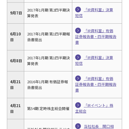
「IR資料室」決算
2017年1月期 第2四半期決
9月7日
短信
算発表
「IR資料室」有価
6月10
2017年1月期 第1四半期報
証券報告書・四半期報告
日
告書提出
書
「IR資料室」決算
2017年1月期 第1四半期決
6月8日
短信
算発表
「IR資料室」有価
4月21
2016年1月期 有価証券報
証券報告書・四半期報告
日
告書提出
書
「IRイベント」株
4月21
第54期 定時株主総会開催
主総会
日
当社社長 関口相