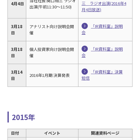
当社社長 関口相三 ラジオ
三 ラジオ出演(2016年4
4月4日
出演(午前11:30～11:50)
月4日放送)
「IR資料室」説明
3月18
アナリスト向け説明会開
会
日
催
「IR資料室」説明
3月18
個人投資家向け説明会開
会
日
催
「IR資料室」決算
3月14
2016年1月期 決算発表
短信
日
2015年
日付
イベント
関連資料ページ