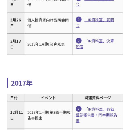
会
日
催
「IR資料室」説明
3月26
個人投資家向け説明会開
会
日
催
「IR資料室」決算
3月13
2018年1月期 決算発表
短信
日
2017年
日付
イベント
関連資料ページ
「IR資料室」有価
12月11
2018年1月期 第3四半期報
証券報告書・四半期報告
日
告書提出
書