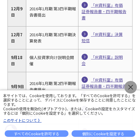
「IR資料室」有価
12月9
2016年1月期 第3四半期報
証券報告書・四半期報告
日
告書提出
書
「IR資料室」決算
12月7
2016年1月期 第3四半期決
短信
日
算発表
「IR資料室」説明
9月18
個人投資家向け説明会開
会
日
催
「IR資料室」有価
2016年1月期 第2四半期報
証券報告書・四半期報告
9月9日
告書提出
書
本サイトでは、Cookieを使用しております。「すべてのCookieを許可する」を
選択することによって、 デバイスにCookieを保存することに同意したことにな
ります。
Cookieの使用を無効化(オプトアウト)、または、Cookieの設定をカスタマイズ
「IR資料室」決算
2016年1月期 第2四半期決
9月7日
するには「個別にCookieを設定する」を選択してください。
短信
算発表
このサイトについて 》
「IR資料室」有価
すべてのCookieを許可する
個別にCookieを設定する
6月10
2016年1月期 第1四半期報
証券報告書・四半期報告