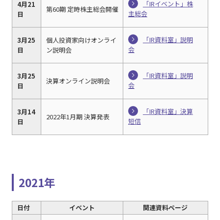
「IRイベント」株
4月21
第60期 定時株主総会開催
主総会
日
「IR資料室」説明
3月25
個人投資家向けオンライ
会
日
ン説明会
「IR資料室」説明
3月25
決算オンライン説明会
会
日
「IR資料室」決算
3月14
2022年1月期 決算発表
短信
日
2021年
日付
イベント
関連資料ページ