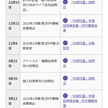
「IR資料室」説明
12月13
向けWEBライブ会社説明
会
日
会」
「IR資料室」有価
12月12
2023年1月期 第3四半期報
証券報告書・四半期報告
日
告書提出
書
「IR資料室」決算
12月8
2023年1月期 第3四半期 決
短信
日
算発表
「IR資料室」説明
9月22
アナリスト・機関投資家
会
日
向け説明会
「IR資料室」説明
9月20
個人投資家向け説明会
会
日
「IR資料室」有価
9月12
2023年1月期 第2四半期報
証券報告書・四半期報告
日
告書提出
書