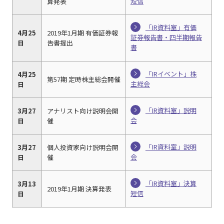
短信
算発表
「IR資料室」有価
4月25
2019年1月期 有価証券報
証券報告書・四半期報告
日
告書提出
書
「IRイベント」株
4月25
第57期 定時株主総会開催
主総会
日
「IR資料室」説明
3月27
アナリスト向け説明会開
会
日
催
「IR資料室」説明
3月27
個人投資家向け説明会開
会
日
催
「IR資料室」決算
3月13
2019年1月期 決算発表
短信
日