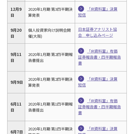
「IR資料室」決算
12月9
2020年1月期 第3四半期決
短信
日
算発表
日本証券アナリスト協
9月20
個人投資家向け説明会開
会 申し込みページ
日
催(大阪)
「IR資料室」有価
9月11
2020年1月期 第2四半期報
証券報告書・四半期報告
日
告書提出
書
「IR資料室」決算
2020年1月期 第2四半期決
9月9日
短信
算発表
「IR資料室」有価
6月11
2020年1月期 第1四半期報
証券報告書・四半期報告
日
告書提出
書
「IR資料室」決算
2020年1月期 第1四半期決
6月7日