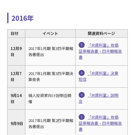
2016年
日付
イベント
関連資料ページ
「IR資料室」有価
12月9
2017年1月期 第3四半期報
証券報告書・四半期報告
日
告書提出
書
「IR資料室」決算
12月7
2017年1月期 第3四半期決
短信
日
算発表
「IR資料室」説明
9月14
個人投資家向け説明会開
会
日
催
「IR資料室」有価
2017年1月期 第2四半期報
証券報告書・四半期報告
9月9日
告書提出
書