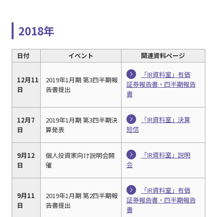
2018年
日付
イベント
関連資料ページ
「IR資料室」有価
12月11
2019年1月期 第3四半期報
証券報告書・四半期報告
日
告書提出
書
「IR資料室」決算
12月7
2019年1月期 第3四半期決
短信
日
算発表
「IR資料室」説明
9月12
個人投資家向け説明会開
会
日
催
「IR資料室」有価
9月11
2019年1月期 第2四半期報
証券報告書・四半期報告
日
告書提出
書