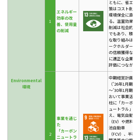
ともに、省エネ
策はコスト削減
エネルギー
環境保全に直結
効率の改
1
る。温室効果ガ
善、使用量
削減は社会的要
の削減
でもあり、積極
な取り組みはス
ークホルダーか
の信頼獲得なら
に適正な企業価
評価につながる
中期経営計画
Environmental
（’26年1月期
環境
～’30年1月期）
おいて事業活動
柱に「カーボン
ュートラル」を
え、電気自動車
事業を通じ
（EV）や燃料電
た
池自動車
「カーボン
2
（FCV）、半導体
ニュートラ