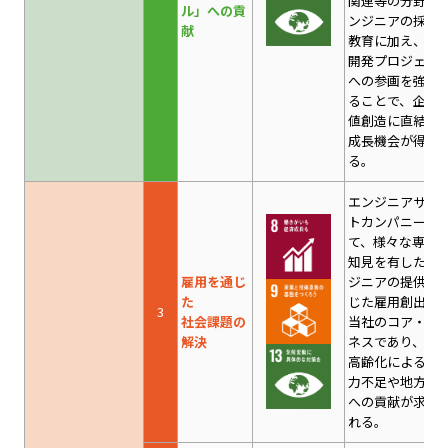
関連等の分野で
ル」への貢
ンジニアの採用
献
教育に加え、技
開発プロジェク
への参画を強化
ることで、企業
値創造に直結す
成長機会が得ら
る。
エンジニアサポ
トカンパニーと
て、様々な専門
知見を有したエ
雇用を通じ
ジニアの提供を
た
じた雇用創出は
3
社会課題の
当社のコア・ビ
解決
ネスであり、少
高齢化による労
力不足や地方創
への貢献が求め
れる。