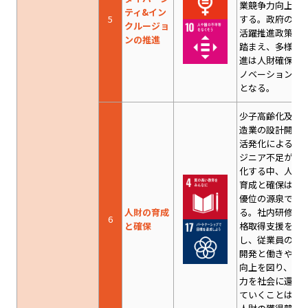
業競争力向上に
ティ&イン
5
する。政府の女
クルージョ
活躍推進政策等
ンの推進
踏まえ、多様性
進は人財確保と
ノベーション機
となる。
少子高齢化及び
造業の設計開発
活発化によるエ
ジニア不足が深
化する中、人財
育成と確保は競
優位の源泉であ
人財の育成
る。社内研修・
6
と確保
格取得支援を充
し、従業員の能
開発と働きやす
向上を図り、技
力を社会に還元
ていくことは優