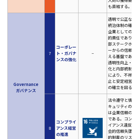
人財の獲得競争
も直結する。
透明で公正な企
統治体制の確立
企業としての社
的責任であり、
部ステークホル
コーポレー
ーからの信頼を
7
ト・ガバナ
−
える基盤である
ンスの強化
透明性向上・迅
化と内部統制強
により、不祥事
止と安定経営基
Governance
の確立を図る。
ガバナンス
法令遵守と情報
キュリティの徹
は企業信頼の基
である。コンプ
コンプライ
イアンス違反は
8
アンス経営
会的信頼失墜や
の推進
的制裁のリスク