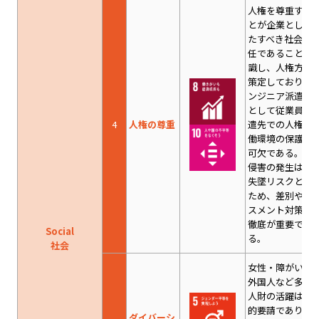
人権を尊重する
とが企業として
たすべき社会的
任であることを
識し、人権方針
策定しており、
ンジニア派遣企
として従業員や
4
人権の尊重
遣先での人権・
働環境の保護は
可欠である。人
侵害の発生は信
失墜リスクとな
ため、差別やハ
スメント対策等
徹底が重要であ
Social
る。
社会
女性・障がい者
外国人など多様
人財の活躍は社
的要請であり、
ダイバーシ