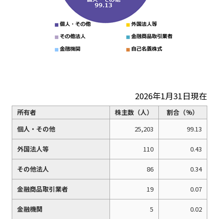
2026年1月31日現在
所有者
株主数（人）
割合（%）
個人・その他
25,203
99.13
外国法人等
110
0.43
その他法人
86
0.34
金融商品取引業者
19
0.07
金融機関
5
0.02