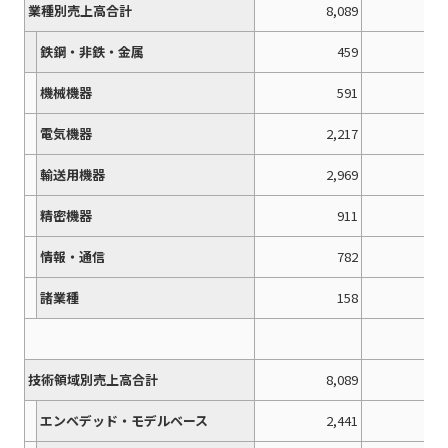
業種別売上高合計
8,089
9,
鉄鋼・非鉄・金属
459
機械機器
591
電気機器
2,217
2,
輸送用機器
2,969
3,
精密機器
911
情報・通信
782
諸業種
158
技術領域別売上高合計
8,089
9,
エンベデッド・モデルベース
2,441
2,