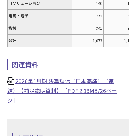
ITソリューション
140
149
電気・電子
274
318
機械
341
350
合計
1,073
1,157
関連資料
2026年1月期 決算短信〔日本基準〕（連
結）【補足説明資料】［PDF 2.13MB/26ペー
ジ］