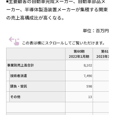
◾️主要顧客の自動車完成メーカー、自動車部品メ
ーカー、半導体製造装置メーカーが集積する関東
の売上高構成比が高くなる。
単位：百万円
この表は横にスクロールしてご覧いただけます。
第60期
第61期
2022年1月期
2023年1月
事業別売上高合計
8,102
9,
技術者派遣
7,490
8,
請負・受託
598
その他
13