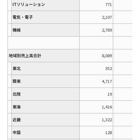
ITソリューション
771
電気・電子
2,107
2,
機械
2,769
2,
地域別売上高合計
8,089
9,
東北
352
関東
4,717
5,
北陸
19
東海
1,416
1,
近畿
1,322
1,
中国
128