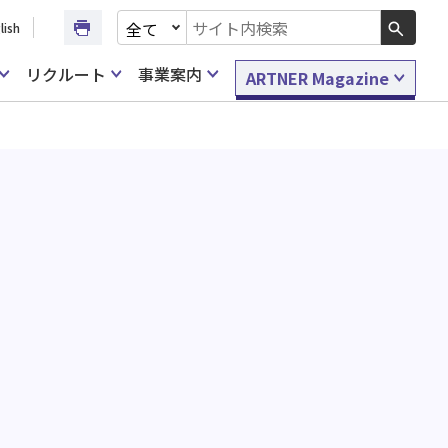
文書種別を選択
lish
検索キーワード入力
リクルート
事業案内
ARTNER Magazine