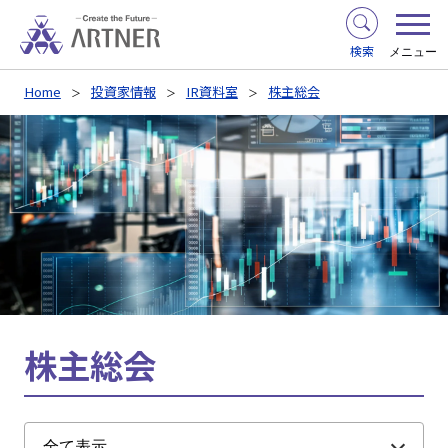
検索
メニュー
Home
投資家情報
IR資料室
株主総会
株主総会
全て表示