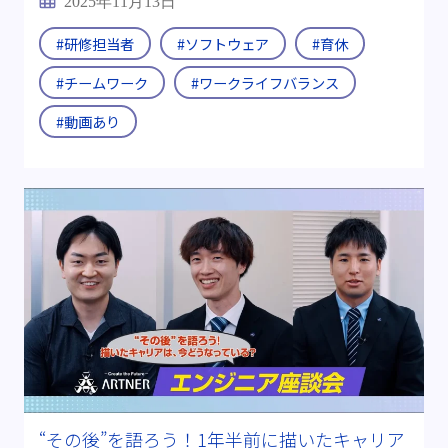
2025年11月13日
#研修担当者
#ソフトウェア
#育休
#チームワーク
#ワークライフバランス
#動画あり
“その後”を語ろう！1年半前に描いたキャリア