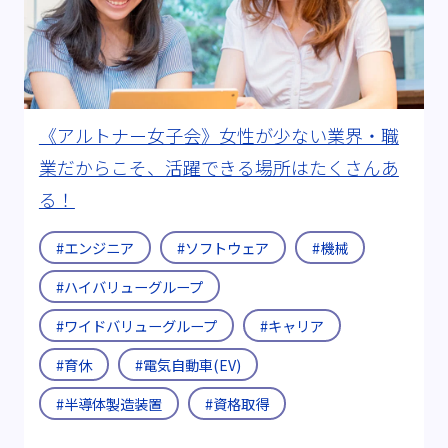
《アルトナー女子会》女性が少ない業界・職
業だからこそ、活躍できる場所はたくさんあ
る！
#エンジニア
#ソフトウェア
#機械
#ハイバリューグループ
#ワイドバリューグループ
#キャリア
#育休
#電気自動車(EV)
#半導体製造装置
#資格取得