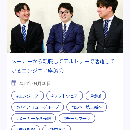
メーカーから転職してアルトナーで活躍して
いるエンジニア座談会
2024年04月09日
#エンジニア
#ソフトウェア
#機械
#ハイバリューグループ
#既卒・第二新卒
#メーカーから転職
#チームワーク
#資格取得
#動画あり