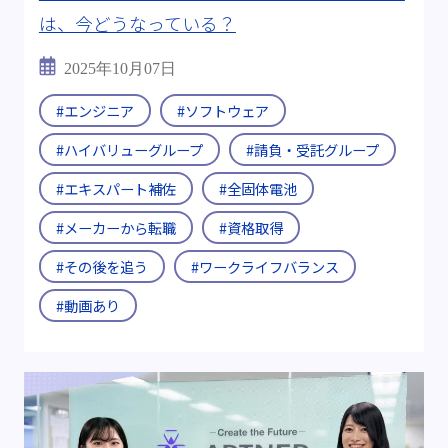
は、今どうなっている？
2025年10月07日
#エンジニア
#ソフトウェア
#ハイバリューグループ
#請負・受託グループ
#エキスパート補佐
#全固体電池
#メーカーから転職
#資格取得
#その後を追う
#ワークライフバランス
#動画あり