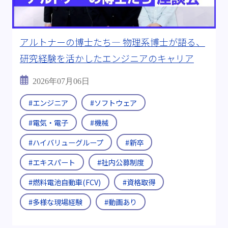
#転職支援制度
#継続雇用制度
アルトナーの博士たち― 物理系博士が語る、
キーワード:
#電気自動車(EV)
#燃料電池
研究経験を活かしたエンジニアのキャリア
#全固体電池
#燃料電池自動車(FCV)
2026年07月06日
#半導体製造装置
#CASE
#医療機器
#エンジニア
#ソフトウェア
#ビッグデータ
#海外出張
#Uターン・Iターン
#電気・電子
#機械
#メーカーから転職
#チームワーク
#ハイバリューグループ
#新卒
#エキスパート
#社内公募制度
＃ITエンジニア
#資格取得
#多様な現場経験
#燃料電池自動車(FCV)
#資格取得
#D＆I
#その後を追う
#ワークライフバランス
#多様な現場経験
#動画あり
動画:
#動画あり