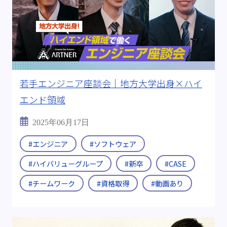
若手エンジニア座談会｜地方大学出身×ハイ
エンド領域
2025年06月17日
#エンジニア
#ソフトウェア
#ハイバリューグループ
#新卒
#CASE
#チームワーク
#資格取得
#動画あり