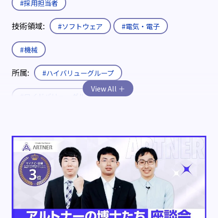
#採用担当者
技術領域:
#ソフトウェア
#電気・電子
#機械
所属:
#ハイバリューグループ
#ワイドバリューグループ
#プロダクトバリューグループ
#請負・受託グループ
入社形態:
#新卒
#既卒・第二新卒
#キャリア
役職:
#エキスパート
#エキスパート補佐
制度:
#エリア限定制度
#社内公募制度
#育休