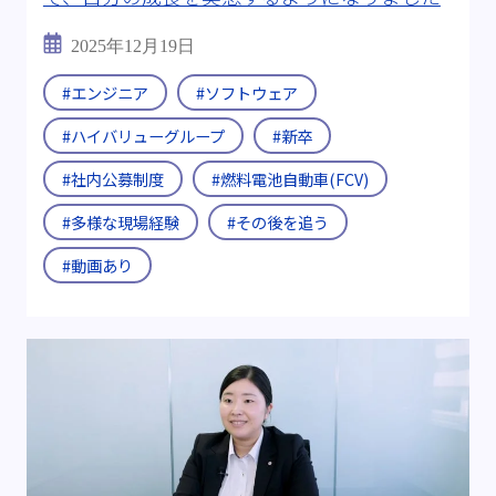
2025年12月19日
#エンジニア
#ソフトウェア
#ハイバリューグループ
#新卒
#社内公募制度
#燃料電池自動車(FCV)
#多様な現場経験
#その後を追う
#動画あり