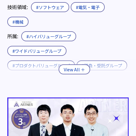
技術領域:
#ソフトウェア
#電気・電子
#機械
所属:
#ハイバリューグループ
#ワイドバリューグループ
#プロダクトバリューグループ
#請負・受託グループ
入社形態:
#新卒
#既卒・第二新卒
#キャリア
役職:
#エキスパート
#エキスパート補佐
制度:
#エリア限定制度
#社内公募制度
#育休