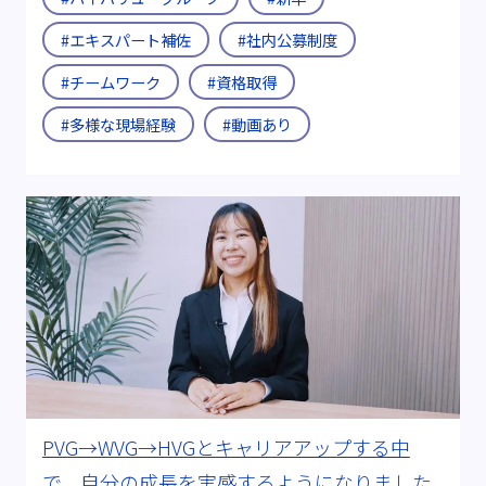
#エキスパート補佐
#社内公募制度
#チームワーク
#資格取得
#多様な現場経験
#動画あり
PVG→WVG→HVGとキャリアアップする中
で、自分の成長を実感するようになりました