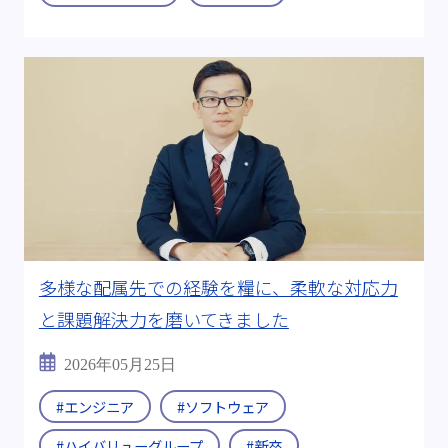
#2026年
出身:
#工学部 工業化学科
#航空宇宙学科
#理学研究科 化学専攻
#量子物理学
すべて
多様な配属先での経験を糧に、柔軟な対応力
と課題解決力を磨いてきました
2026年05月25日
#エンジニア
#ソフトウェア
#ハイバリューグループ
#新卒