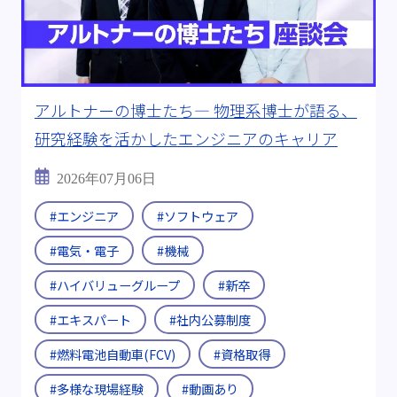
#転職支援制度
#継続雇用制度
キーワード:
#電気自動車(EV)
#燃料電池
#全固体電池
#燃料電池自動車(FCV)
アルトナーの博士たち― 物理系博士が語る、
#半導体製造装置
#CASE
#医療機器
研究経験を活かしたエンジニアのキャリア
#ビッグデータ
#海外出張
#Uターン・Iターン
2026年07月06日
#エンジニア
#ソフトウェア
#メーカーから転職
#チームワーク
#電気・電子
#機械
＃ITエンジニア
#資格取得
#多様な現場経験
#ハイバリューグループ
#新卒
#D＆I
#その後を追う
#ワークライフバランス
#エキスパート
#社内公募制度
動画:
#動画あり
#燃料電池自動車(FCV)
#資格取得
ブログ年度:
#多様な現場経験
#動画あり
#2019年
#2024年
#2025年