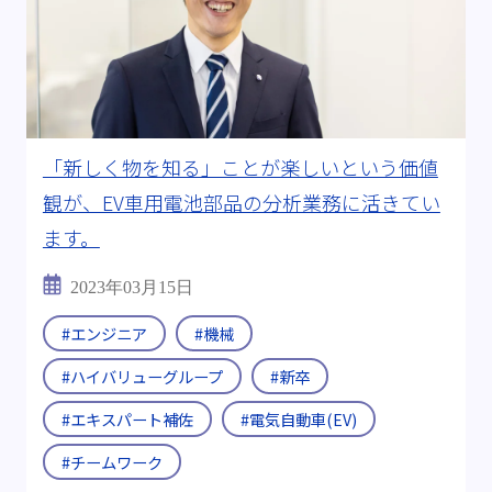
「新しく物を知る」ことが楽しいという価値
観が、EV車用電池部品の分析業務に活きてい
ます。
2023年03月15日
#エンジニア
#機械
#ハイバリューグループ
#新卒
#エキスパート補佐
#電気自動車(EV)
#チームワーク