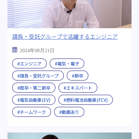
#転職支援制度
#継続雇用制度
キーワード:
#電気自動車(EV)
#燃料電池
#全固体電池
#燃料電池自動車(FCV)
請負・受託グループで活躍するエンジニア
#半導体製造装置
#CASE
#医療機器
2024年08月21日
#ビッグデータ
#海外出張
#Uターン・Iターン
#エンジニア
#電気・電子
#請負・受託グループ
#新卒
#メーカーから転職
#チームワーク
#既卒・第二新卒
#エキスパート
＃ITエンジニア
#資格取得
#多様な現場経験
#電気自動車(EV)
#燃料電池自動車(FCV)
#D＆I
#その後を追う
#ワークライフバランス
#チームワーク
#動画あり
動画:
#動画あり
ブログ年度:
#2019年
#2024年
#2025年