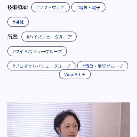
技術領域:
#ソフトウェア
#電気・電子
#機械
所属:
#ハイバリューグループ
#ワイドバリューグループ
#プロダクトバリューグループ
#請負・受託グループ
入社形態:
#新卒
#既卒・第二新卒
#キャリア
役職:
#エキスパート
#エキスパート補佐
制度:
#エリア限定制度
#社内公募制度
#育休