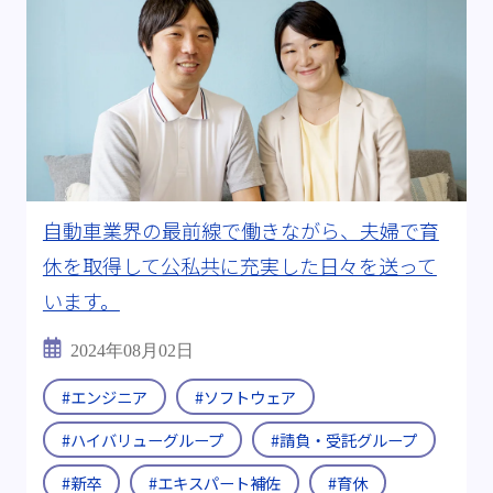
#2026年
出身:
#工学部 工業化学科
#航空宇宙学科
#理学研究科 化学専攻
#量子物理学
すべて
自動車業界の最前線で働きながら、夫婦で育
休を取得して公私共に充実した日々を送って
います。
2024年08月02日
#エンジニア
#ソフトウェア
#ハイバリューグループ
#請負・受託グループ
#新卒
#エキスパート補佐
#育休