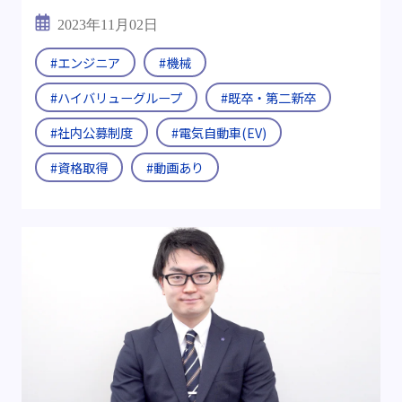
2023年11月02日
#エンジニア
#機械
#ハイバリューグループ
#既卒・第二新卒
#社内公募制度
#電気自動車(EV)
#資格取得
#動画あり