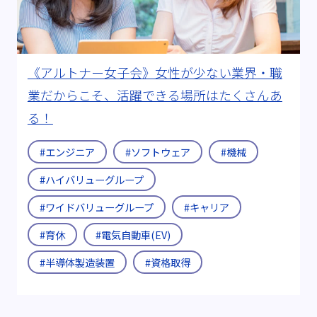
《アルトナー女子会》女性が少ない業界・職
業だからこそ、活躍できる場所はたくさんあ
る！
#エンジニア
#ソフトウェア
#機械
#ハイバリューグループ
#ワイドバリューグループ
#キャリア
#育休
#電気自動車(EV)
#半導体製造装置
#資格取得