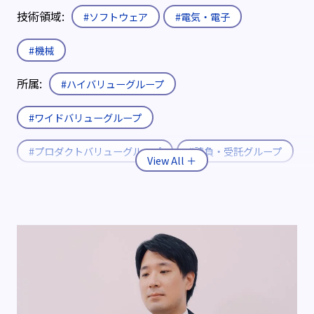
技術領域:
#ソフトウェア
#電気・電子
#機械
所属:
#ハイバリューグループ
#ワイドバリューグループ
#プロダクトバリューグループ
#請負・受託グループ
入社形態:
#新卒
#既卒・第二新卒
#キャリア
役職:
#エキスパート
#エキスパート補佐
制度:
#エリア限定制度
#社内公募制度
#育休