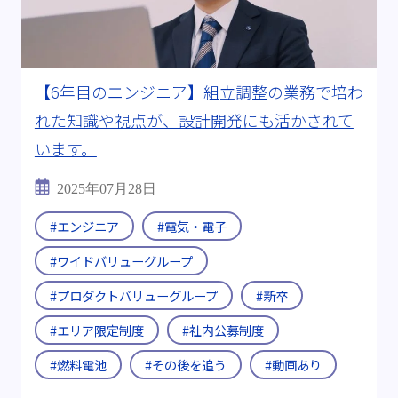
#転職支援制度
#継続雇用制度
キーワード:
#電気自動車(EV)
#燃料電池
【6年目のエンジニア】組立調整の業務で培わ
#全固体電池
#燃料電池自動車(FCV)
れた知識や視点が、設計開発にも活かされて
#半導体製造装置
#CASE
#医療機器
います。
#ビッグデータ
#海外出張
#Uターン・Iターン
2025年07月28日
#メーカーから転職
#チームワーク
#エンジニア
#電気・電子
#ワイドバリューグループ
＃ITエンジニア
#資格取得
#多様な現場経験
#プロダクトバリューグループ
#新卒
#D＆I
#その後を追う
#ワークライフバランス
#エリア限定制度
#社内公募制度
動画:
#動画あり
#燃料電池
#その後を追う
#動画あり
ブログ年度:
#2019年
#2024年
#2025年