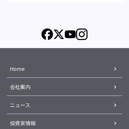
#2026年
出身:
#工学部 工業化学科
#航空宇宙学科
#理学研究科 化学専攻
#量子物理学
すべて
Home
会社案内
ニュース
投資家情報