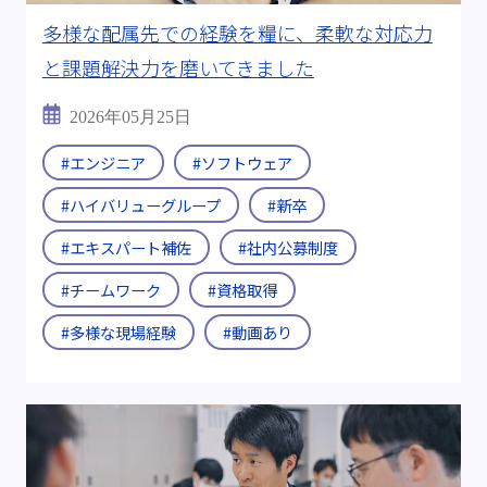
多様な配属先での経験を糧に、柔軟な対応力
と課題解決力を磨いてきました
2026年05月25日
#エンジニア
#ソフトウェア
#ハイバリューグループ
#新卒
#エキスパート補佐
#社内公募制度
#チームワーク
#資格取得
#多様な現場経験
#動画あり