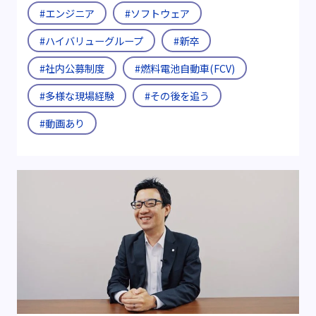
#エンジニア
#ソフトウェア
#ハイバリューグループ
#新卒
#社内公募制度
#燃料電池自動車(FCV)
#多様な現場経験
#その後を追う
#動画あり