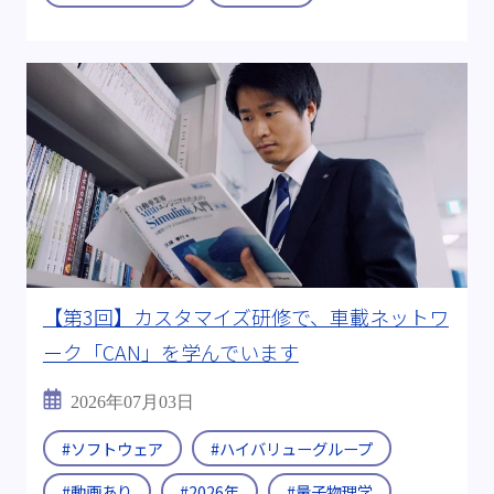
#2026年
出身:
#工学部 工業化学科
#航空宇宙学科
#理学研究科 化学専攻
#量子物理学
すべて
【第3回】カスタマイズ研修で、車載ネットワ
ーク「CAN」を学んでいます
2026年07月03日
#ソフトウェア
#ハイバリューグループ
#動画あり
#2026年
#量子物理学