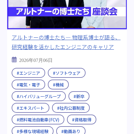
#転職支援制度
#継続雇用制度
キーワード:
#電気自動車(EV)
#燃料電池
#全固体電池
#燃料電池自動車(FCV)
アルトナーの博士たち― 物理系博士が語る、
#半導体製造装置
#CASE
#医療機器
研究経験を活かしたエンジニアのキャリア
#ビッグデータ
#海外出張
#Uターン・Iターン
2026年07月06日
#エンジニア
#ソフトウェア
#メーカーから転職
#チームワーク
#電気・電子
#機械
＃ITエンジニア
#資格取得
#多様な現場経験
#ハイバリューグループ
#新卒
#D＆I
#その後を追う
#ワークライフバランス
#エキスパート
#社内公募制度
動画:
#動画あり
#燃料電池自動車(FCV)
#資格取得
ブログ年度:
#多様な現場経験
#動画あり
#2019年
#2024年
#2025年