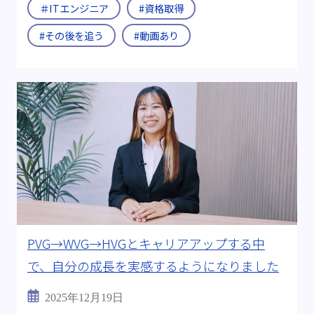
＃ITエンジニア
#資格取得
#その後を追う
#動画あり
PVG→WVG→HVGとキャリアアップする中
で、自分の成長を実感するようになりました
2025年12月19日