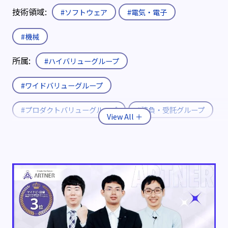
技術領域:
#ソフトウェア
#電気・電子
#機械
所属:
#ハイバリューグループ
#ワイドバリューグループ
#プロダクトバリューグループ
#請負・受託グループ
入社形態:
#新卒
#既卒・第二新卒
#キャリア
役職:
#エキスパート
#エキスパート補佐
制度:
#エリア限定制度
#社内公募制度
#育休