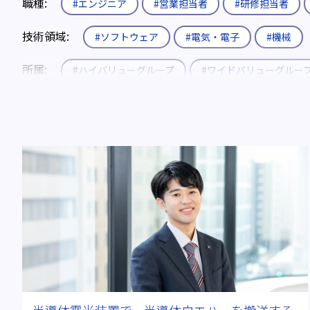
職種:
#エンジニア
#営業担当者
#研修担当者
技術領域:
#ソフトウェア
#電気・電子
#機械
所属:
#ハイバリューグループ
#ワイドバリューグルー
入社形態:
#新卒
#既卒・第二新卒
#キャリア
役職:
#エキスパート
#エキスパート補佐
制度:
#エリア限定制度
#社内公募制度
#育休
キーワード:
#電気自動車(EV)
#燃料電池
#全固
#Uターン・Iターン
#メーカーから転職
#チームワー
動画:
#動画あり
ブログ年度:
#2019年
#2024年
#2025年
#
半導体露光装置で、半導体ウエハーを搬送する