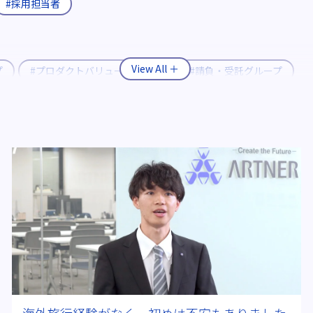
#採用担当者
プ
#プロダクトバリューグループ
#請負・受託グループ
#転職支援制度
#継続雇用制度
体電池
#燃料電池自動車(FCV)
#半導体製造装置
#CASE
ク
＃ITエンジニア
#資格取得
#多様な現場経験
#
2026年
海外旅行経験がなく、初めは不安もありました