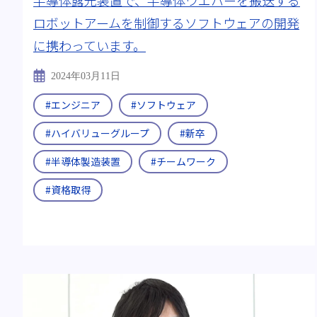
ロボットアームを制御するソフトウェアの開発
出身:
#工学部 工業化学科
#航空宇宙学科
#理学研
に携わっています。
すべて
2024年03月11日
#エンジニア
#ソフトウェア
#ハイバリューグループ
#新卒
#半導体製造装置
#チームワーク
#資格取得