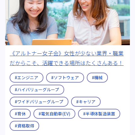
《アルトナー女子会》女性が少ない業界・職業
だからこそ、活躍できる場所はたくさんある！
#エンジニア
#ソフトウェア
#機械
#ハイバリューグループ
#ワイドバリューグループ
#キャリア
#育休
#電気自動車(EV)
#半導体製造装置
#資格取得