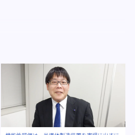
#医療機器
#ビッグデータ
#海外出張
D＆I
#その後を追う
#ワークライフバランス
機能性評価は、半導体製造装置を市場に出すに