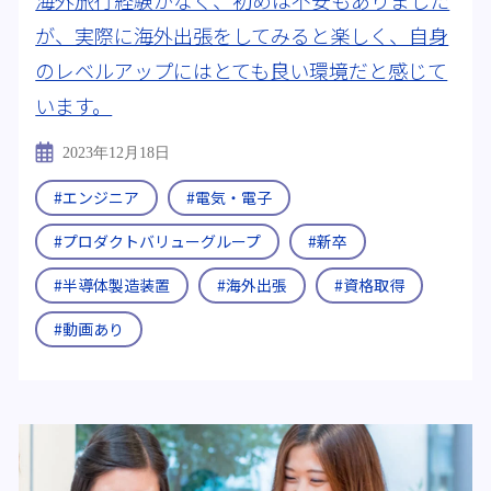
が、実際に海外出張をしてみると楽しく、自身
究科 化学専攻
#量子物理学
のレベルアップにはとても良い環境だと感じて
います。
2023年12月18日
#エンジニア
#電気・電子
#プロダクトバリューグループ
#新卒
#半導体製造装置
#海外出張
#資格取得
#動画あり