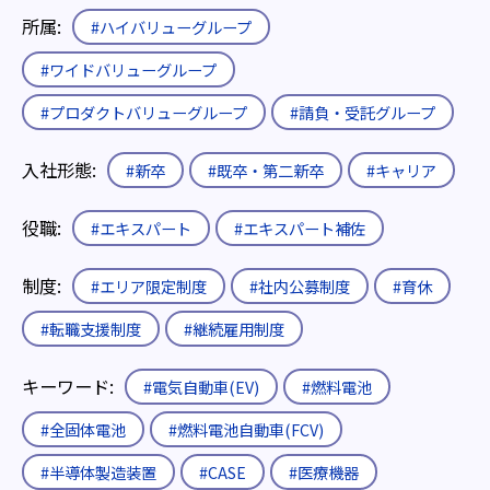
所属:
#ハイバリューグループ
#ワイドバリューグループ
#プロダクトバリューグループ
#請負・受託グループ
入社形態:
#新卒
#既卒・第二新卒
#キャリア
役職:
#エキスパート
#エキスパート補佐
制度:
#エリア限定制度
#社内公募制度
#育休
#転職支援制度
#継続雇用制度
キーワード:
#電気自動車(EV)
#燃料電池
#全固体電池
#燃料電池自動車(FCV)
#半導体製造装置
#CASE
#医療機器