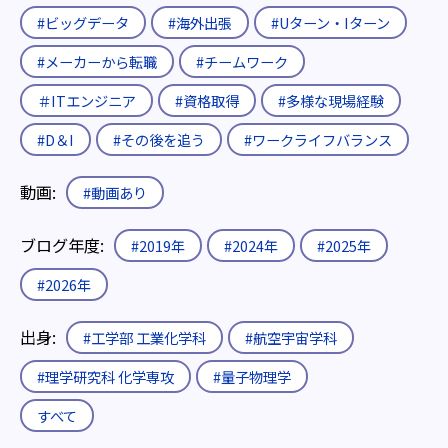
#ビッグデータ
#海外出張
#Uターン・Iターン
#メーカーから転職
#チームワーク
＃ITエンジニア
#資格取得
#多様な現場経験
#D＆I
#その後を追う
#ワークライフバランス
動画:
#動画あり
ブログ年度:
#2019年
#2024年
#2025年
#2026年
出身:
#工学部 工業化学科
#航空宇宙学科
#理学研究科 化学専攻
#量子物理学
すべて