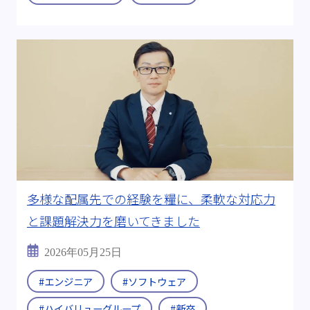
#2026年
出身:
#工学部 工業化学科
#航空宇宙学科
#理学研究科 化学専攻
#量子物理学
すべて
多様な配属先での経験を糧に、柔軟な対応力
と課題解決力を磨いてきました
2026年05月25日
#エンジニア
#ソフトウェア
#ハイバリューグループ
#新卒