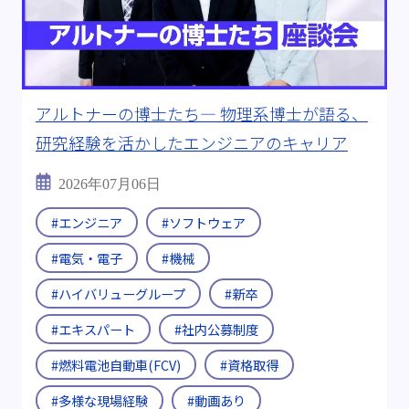
#転職支援制度
#継続雇用制度
キーワード:
#電気自動車(EV)
#燃料電池
#全固体電池
#燃料電池自動車(FCV)
アルトナーの博士たち― 物理系博士が語る、
#半導体製造装置
#CASE
#医療機器
研究経験を活かしたエンジニアのキャリア
#ビッグデータ
#海外出張
#Uターン・Iターン
2026年07月06日
#エンジニア
#ソフトウェア
#メーカーから転職
#チームワーク
#電気・電子
#機械
＃ITエンジニア
#資格取得
#多様な現場経験
#ハイバリューグループ
#新卒
#D＆I
#その後を追う
#ワークライフバランス
#エキスパート
#社内公募制度
動画:
#動画あり
#燃料電池自動車(FCV)
#資格取得
ブログ年度:
#多様な現場経験
#動画あり
#2019年
#2024年
#2025年