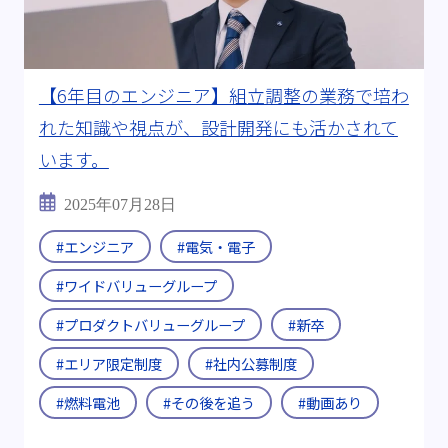
【6年目のエンジニア】組立調整の業務で培わ
れた知識や視点が、設計開発にも活かされて
います。
2025年07月28日
#エンジニア
#電気・電子
#ワイドバリューグループ
#プロダクトバリューグループ
#新卒
#エリア限定制度
#社内公募制度
#燃料電池
#その後を追う
#動画あり