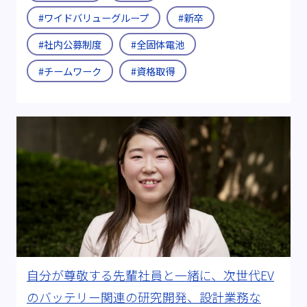
#ワイドバリューグループ
#新卒
#社内公募制度
#全固体電池
#チームワーク
#資格取得
自分が尊敬する先輩社員と一緒に、次世代EV
のバッテリー関連の研究開発、設計業務な