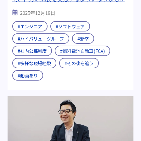
2025年12月19日
#エンジニア
#ソフトウェア
#ハイバリューグループ
#新卒
#社内公募制度
#燃料電池自動車(FCV)
#多様な現場経験
#その後を追う
#動画あり