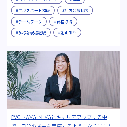
#エキスパート補佐
#社内公募制度
#チームワーク
#資格取得
#多様な現場経験
#動画あり
PVG→WVG→HVGとキャリアアップする中
で、自分の成長を実感するようになりました