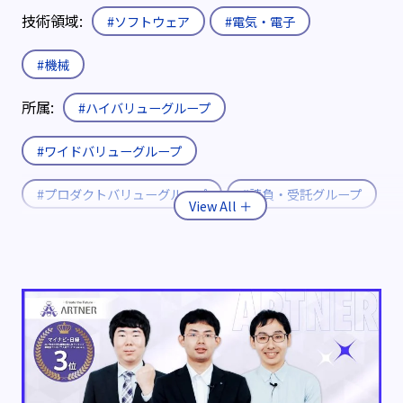
技術領域:
#ソフトウェア
#電気・電子
#機械
所属:
#ハイバリューグループ
#ワイドバリューグループ
#プロダクトバリューグループ
#請負・受託グループ
入社形態:
#新卒
#既卒・第二新卒
#キャリア
役職:
#エキスパート
#エキスパート補佐
制度:
#エリア限定制度
#社内公募制度
#育休