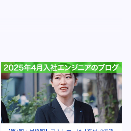
#医療機器
#ビッグデータ
#海外出張
D＆I
#その後を追う
#ワークライフバランス
【第4回：最終回】アルトナーは「高付加価値