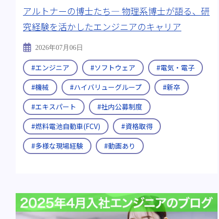
アルトナーの博士たち― 物理系博士が語る、研
出身:
#工学部 工業化学科
#航空宇宙学科
#理学研
究経験を活かしたエンジニアのキャリア
すべて
2026年07月06日
#エンジニア
#ソフトウェア
#電気・電子
#機械
#ハイバリューグループ
#新卒
#エキスパート
#社内公募制度
#燃料電池自動車(FCV)
#資格取得
#多様な現場経験
#動画あり