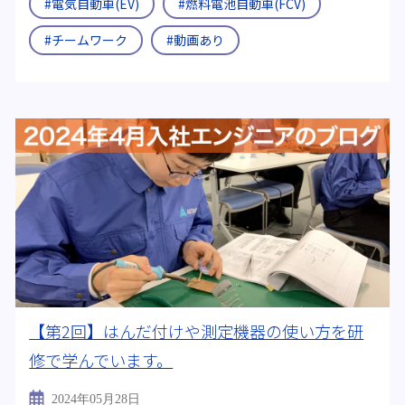
#電気自動車(EV)
#燃料電池自動車(FCV)
#チームワーク
#動画あり
【第2回】はんだ付けや測定機器の使い方を研
修で学んでいます。
2024年05月28日