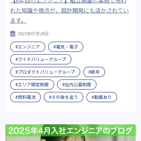
れた知識や視点が、設計開発にも活かされてい
究科 化学専攻
#量子物理学
ます。
2025年07月28日
#エンジニア
#電気・電子
#ワイドバリューグループ
#プロダクトバリューグループ
#新卒
#エリア限定制度
#社内公募制度
#燃料電池
#その後を追う
#動画あり