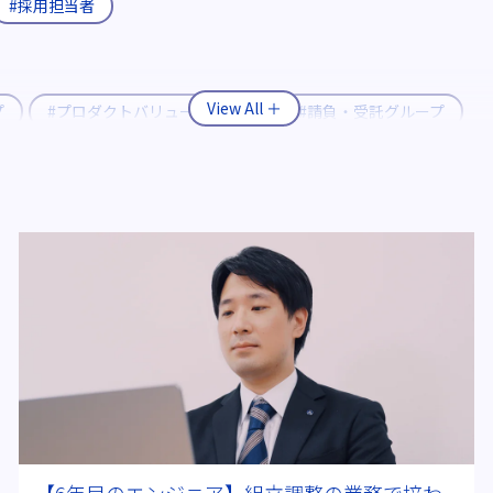
#採用担当者
プ
#プロダクトバリューグループ
#請負・受託グループ
#転職支援制度
#継続雇用制度
体電池
#燃料電池自動車(FCV)
#半導体製造装置
#CASE
ク
＃ITエンジニア
#資格取得
#多様な現場経験
#
2026年
【6年目のエンジニア】組立調整の業務で培わ