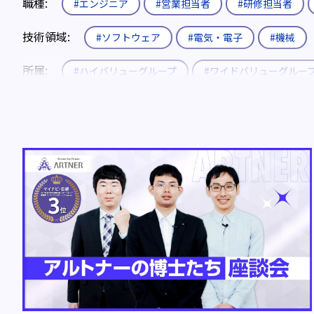
職種:
#エンジニア
#営業担当者
#研修担当者
技術領域:
#ソフトウェア
#電気・電子
#機械
所属:
#ハイバリューグループ
#ワイドバリューグルー
入社形態:
#新卒
#既卒・第二新卒
#キャリア
役職:
#エキスパート
#エキスパート補佐
制度:
#エリア限定制度
#社内公募制度
#育休
キーワード:
#電気自動車(EV)
#燃料電池
#全固
#Uターン・Iターン
#メーカーから転職
#チームワー
動画:
#動画あり
ブログ年度:
#2019年
#2024年
#2025年
#