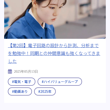
【第2回】電子回路の設計から計測、分析まで
を勉強中！同期との仲間意識も強くなってきま
した
2025年05月13日
#電気・電子
#ハイバリューグループ
#動画あり
#2025年