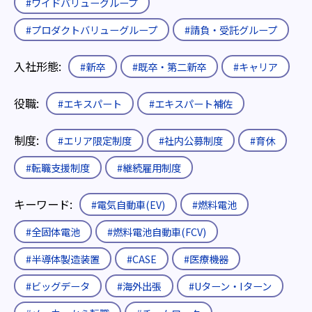
#ワイドバリューグループ
#プロダクトバリューグループ
#請負・受託グループ
入社形態:
#新卒
#既卒・第二新卒
#キャリア
役職:
#エキスパート
#エキスパート補佐
制度:
#エリア限定制度
#社内公募制度
#育休
#転職支援制度
#継続雇用制度
キーワード:
#電気自動車(EV)
#燃料電池
#全固体電池
#燃料電池自動車(FCV)
#半導体製造装置
#CASE
#医療機器
#ビッグデータ
#海外出張
#Uターン・Iターン