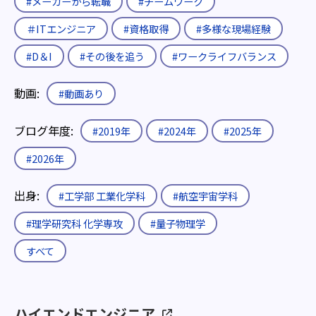
#メーカーから転職
#チームワーク
＃ITエンジニア
#資格取得
#多様な現場経験
#D＆I
#その後を追う
#ワークライフバランス
動画:
#動画あり
ブログ年度:
#2019年
#2024年
#2025年
#2026年
出身:
#工学部 工業化学科
#航空宇宙学科
#理学研究科 化学専攻
#量子物理学
すべて
ハイエンドエンジニア