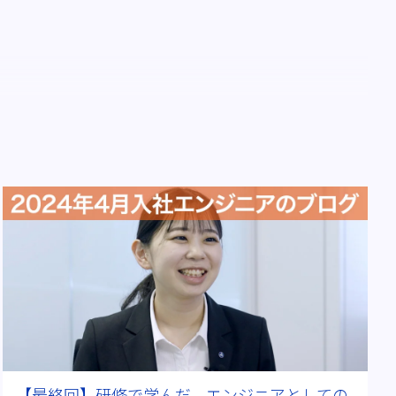
#医療機器
#ビッグデータ
#海外出張
D＆I
#その後を追う
#ワークライフバランス
【最終回】研修で学んだ、エンジニアとしての