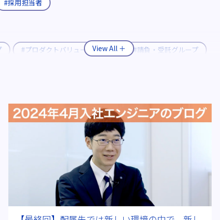
#採用担当者
プ
#プロダクトバリューグループ
#請負・受託グループ
#転職支援制度
#継続雇用制度
体電池
#燃料電池自動車(FCV)
#半導体製造装置
#CASE
ク
＃ITエンジニア
#資格取得
#多様な現場経験
#
2026年
【最終回】配属先では新しい環境の中で、新し