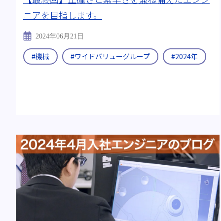
ニアを目指します。
出身:
#工学部 工業化学科
#航空宇宙学科
#理学研
2024年06月21日
すべて
#機械
#ワイドバリューグループ
#2024年