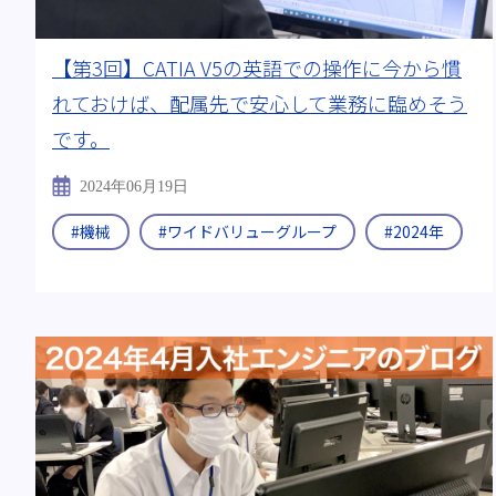
【第3回】CATIA V5の英語での操作に今から慣
れておけば、配属先で安心して業務に臨めそう
です。
2024年06月19日
#機械
#ワイドバリューグループ
#2024年