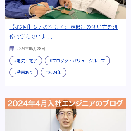
【第2回】はんだ付けや測定機器の使い方を研
修で学んでいます。
2024年05月28日
#電気・電子
#プロダクトバリューグループ
#動画あり
#2024年