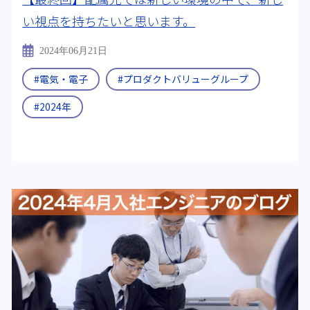
い視点を持ちたいと思います。
究科 化学専攻
#量子物理学
2024年06月21日
#電気・電子
#プロダクトバリューグループ
#2024年