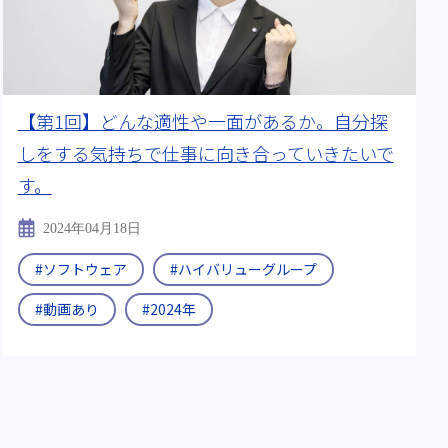
【第1回】どんな適性や一面があるか。自分探
しをする気持ちで仕事に向き合っていきたいで
す。
2024年04月18日
#ソフトウェア
#ハイバリューグループ
#動画あり
#2024年