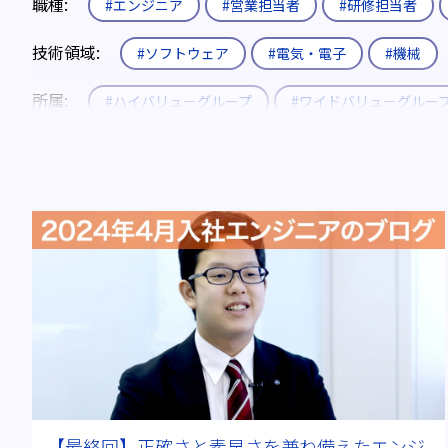
職種:
#エンジニア
#営業担当者
#研修担当者
技術領域:
#ソフトウェア
#電気・電子
#機械
所属:
#ハイバリューグループ
#ワイドバリューグルー
入社形態:
#新卒
#既卒・第二新卒
#キャリア
役職:
#エキスパート
#エキスパート補佐
制度:
#エリア限定制度
#社内公募制度
#育休
キーワード:
#電気自動車(EV)
#燃料電池
#全固
#Uターン・Iターン
#メーカーから転職
#チームワー
動画:
#動画あり
ブログ年度:
#2019年
#2024年
#2025年
#
【最終回】正確さと素早さを兼ね備えたエンジ