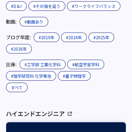
#D＆I
#その後を追う
#ワークライフバランス
動画:
#動画あり
ブログ年度:
#2019年
#2024年
#2025年
#2026年
出身:
#工学部 工業化学科
#航空宇宙学科
#理学研究科 化学専攻
#量子物理学
すべて
ハイエンドエンジニア