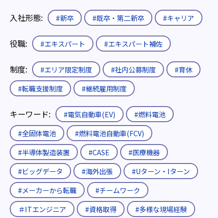
入社形態:
#新卒
#既卒・第二新卒
#キャリア
役職:
#エキスパート
#エキスパート補佐
制度:
#エリア限定制度
#社内公募制度
#育休
#転職支援制度
#継続雇用制度
キーワード:
#電気自動車(EV)
#燃料電池
#全固体電池
#燃料電池自動車(FCV)
#半導体製造装置
#CASE
#医療機器
#ビッグデータ
#海外出張
#Uターン・Iターン
#メーカーから転職
#チームワーク
＃ITエンジニア
#資格取得
#多様な現場経験