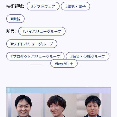
技術領域:
#ソフトウェア
#電気・電子
#機械
所属:
#ハイバリューグループ
#ワイドバリューグループ
#プロダクトバリューグループ
#請負・受託グループ
入社形態:
#新卒
#既卒・第二新卒
#キャリア
役職:
#エキスパート
#エキスパート補佐
制度:
#エリア限定制度
#社内公募制度
#育休