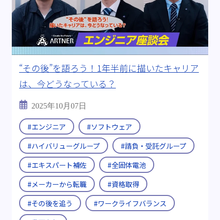
#転職支援制度
#継続雇用制度
キーワード:
#電気自動車(EV)
#燃料電池
#全固体電池
#燃料電池自動車(FCV)
“その後”を語ろう！1年半前に描いたキャリア
#半導体製造装置
#CASE
#医療機器
は、今どうなっている？
#ビッグデータ
#海外出張
#Uターン・Iターン
2025年10月07日
#メーカーから転職
#チームワーク
#エンジニア
#ソフトウェア
＃ITエンジニア
#資格取得
#多様な現場経験
#ハイバリューグループ
#請負・受託グループ
#エキスパート補佐
#全固体電池
#D＆I
#その後を追う
#ワークライフバランス
#メーカーから転職
#資格取得
動画:
#動画あり
#その後を追う
#ワークライフバランス
ブログ年度:
#2019年
#2024年
#2025年