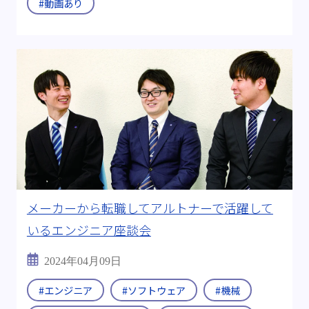
#動画あり
#2026年
出身:
#工学部 工業化学科
#航空宇宙学科
#理学研究科 化学専攻
#量子物理学
すべて
メーカーから転職してアルトナーで活躍して
いるエンジニア座談会
2024年04月09日
#エンジニア
#ソフトウェア
#機械