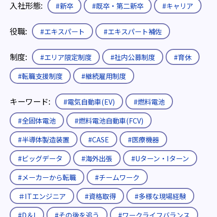
入社形態:
#新卒
#既卒・第二新卒
#キャリア
役職:
#エキスパート
#エキスパート補佐
制度:
#エリア限定制度
#社内公募制度
#育休
#転職支援制度
#継続雇用制度
キーワード:
#電気自動車(EV)
#燃料電池
#全固体電池
#燃料電池自動車(FCV)
#半導体製造装置
#CASE
#医療機器
#ビッグデータ
#海外出張
#Uターン・Iターン
#メーカーから転職
#チームワーク
＃ITエンジニア
#資格取得
#多様な現場経験
#D＆I
#その後を追う
#ワークライフバランス