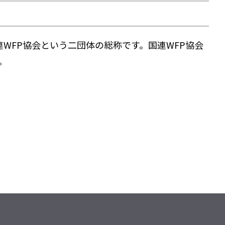
連WFP協会という二団体の総称です。国連WFP協会
。