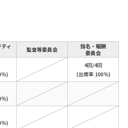
リティ
指名・報酬
監査等委員会
委員会
4回/4回
0％)
(出席率 100％)
0％)
0％)