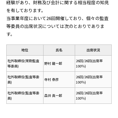
経験があり、財務及び会計に関する相当程度の知見
を有しております。
当事業年度において26回開催しており、個々の監査
等委員の出席状況については次のとおりでありま
す。
地位
氏名
出席状況
社外取締役(常勤監査
26回/26回(出席率
野村 龍一郎
等委員)
100％)
社外取締役(監査等委
26回/26回(出席率
寺村 泰彦
員)
100％)
社外取締役(監査等委
26回/26回(出席率
森井 眞一郎
員)
100％)