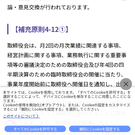
論・意見交換が行われております。
【補充原則4-12①】
取締役会は、月2回の月次業績に関連する事項、
経営計画に関する事項、業務執行に関する重要事
項等の審議決定のための取締役会及び年4回の四
半期決算のための臨時取締役会の開催に当たり、
事業年度開始前に取締役へ開催日を通知し、出席
本サイトでは、Cookieを使用しております。「すべてのCookieを許可する」を
しやすい状況を確保しております。また、取締役
選択することによって、 デバイスにCookieを保存することに同意したことにな
ります。
会における決議事項及び報告事項に関する資料
Cookieの使用を無効化(オプトアウト)、または、Cookieの設定をカスタマイズ
するには「個別にCookieを設定する」を選択してください。
は、会日に先立って取締役に配布することに努め
このサイトについて 》
ております。また、取締役会の開催に当たって
すべてのCookieを許可する
個別にCookieを設定する
は、審議項目数を適切に設定し、十分な審議時間