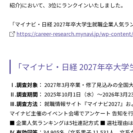
紹介)において、3位にランクインいたしました。
「マイナビ・日経 2027年卒大学生就職企業人気ラ
https://career-research.mynavi.jp/wp-conten
「マイナビ・日経 2027年卒大
Ⅰ.調査対象
： 2027年3月卒業・修了見込みの全
Ⅱ.調査期間
： 2025年10月1日（水）～2026年3月
Ⅲ.調査方法
： 就職情報サイト『マイナビ2027』
マイナビ主催のイベント会場でアンケート 告知を行
■ 企業人気ランキングは5社連記方式 ■ 選社理由
Ⅳ.有効回答
：34,905名（文系男子 11,531人、文系