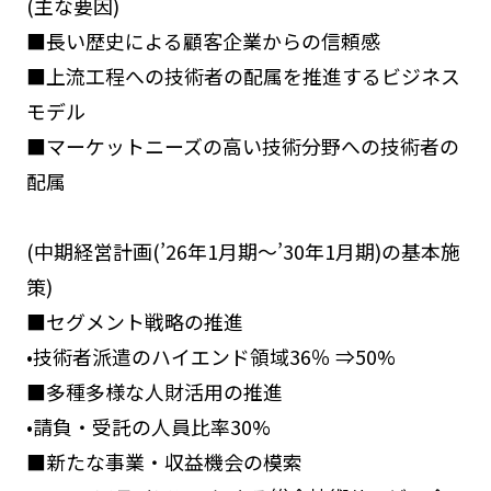
(主な要因)
■長い歴史による顧客企業からの信頼感
■上流工程への技術者の配属を推進するビジネス
モデル
■マーケットニーズの高い技術分野への技術者の
配属
(中期経営計画(’26年1月期～’30年1月期)の基本施
策)
■セグメント戦略の推進
•技術者派遣のハイエンド領域36％ ⇒50%
■多種多様な人財活用の推進
•請負・受託の人員比率30%
■新たな事業・収益機会の模索