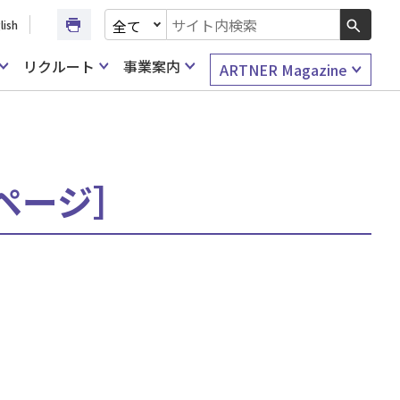
文書種別を選択
lish
検索キーワード入力
リクルート
事業案内
ARTNER Magazine
6ページ］