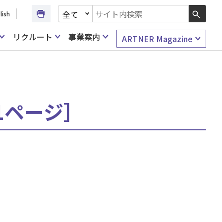
文書種別を選択
lish
検索キーワード入力
リクルート
事業案内
ARTNER Magazine
/1ページ］