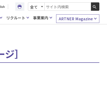
文書種別を選択
lish
検索キーワード入力
リクルート
事業案内
ARTNER Magazine
ページ］