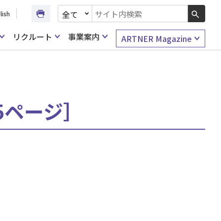
文書種別を選択
lish
検索キーワード入力
リクルート
事業案内
ARTNER Magazine
15ページ］