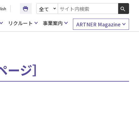
文書種別を選択
lish
検索キーワード入力
リクルート
事業案内
ARTNER Magazine
1ページ］