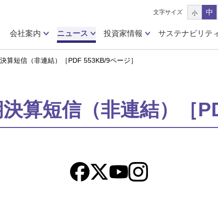
中
文字サイズ
小
会社案内
ニュース
投資家情報
サステナビリテ
期決算短信（非連結）［PDF 553KB/9ページ］
期決算短信（非連結）［PDF