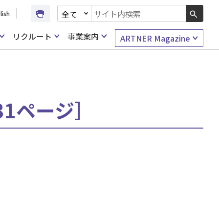
文書種別を選択
lish
検索キーワード入力
リクルート
事業案内
ARTNER Magazine
31ページ］