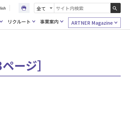
文書種別を選択
lish
検索キーワード入力
リクルート
事業案内
ARTNER Magazine
23ページ］