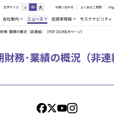
大
中
文字サイズ
お問い合わせ
よくあるご質問
Eng
小
会社案内
ニュース
投資家情報
サステナビリティ
期財務･業績の概況（非連結）［PDF 161KB/9ページ］
期財務･業績の概況（非連結）