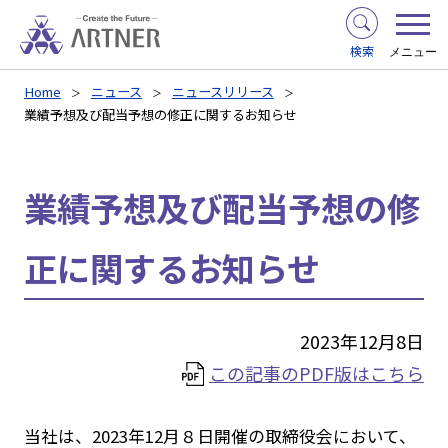
検索
メニュー
Home
ニュース
ニュースリリース
業績予想及び配当予想の修正に関するお知らせ
業績予想及び配当予想の修
正に関するお知らせ
2023年12月8日
この記事のPDF版はこちら
当社は、2023年12月８日開催の取締役会において、