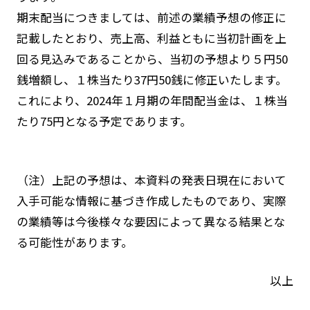
期末配当につきましては、前述の業績予想の修正に
記載したとおり、売上高、利益ともに当初計画を上
回る見込みであることから、当初の予想より５円50
銭増額し、１株当たり37円50銭に修正いたします。
これにより、2024年１月期の年間配当金は、１株当
たり75円となる予定であります。
（注）上記の予想は、本資料の発表日現在において
入手可能な情報に基づき作成したものであり、実際
の業績等は今後様々な要因によって異なる結果とな
る可能性があります。
以上