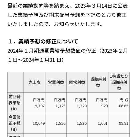
最近の業績動向等を踏まえ、2023年３月14日に公表
した業績予想及び期末配当予想を下記のとおり修正
いたしましたので、お知らせいたします。
１．業績予想の修正について
2024年１月期通期業績予想数値の修正（2023年２月
１日～2024年１月31 日）
1株当たり
当期純利
売上高
営業利益
経常利益
当期純利
益
益
前回発
百万円
百万円
百万円
百万円
円 銭
表予想
9,797
1,325
1,328
920
86.65
（A)
今回修
正予想
10,049
1,526
1,536
1,061
99.91
（B)