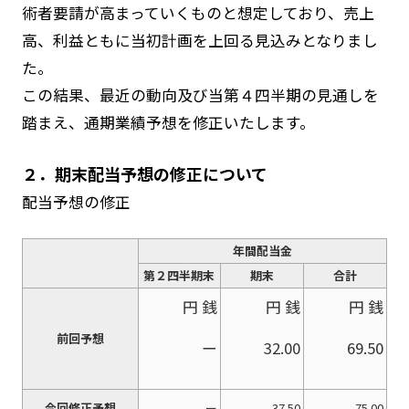
術者要請が高まっていくものと想定しており、売上
高、利益ともに当初計画を上回る見込みとなりまし
た。
この結果、最近の動向及び当第４四半期の見通しを
踏まえ、通期業績予想を修正いたします。
２．期末配当予想の修正について
配当予想の修正
年間配当金
第２四半期末
期末
合計
円 銭
円 銭
円 銭
前回予想
ー
32.00
69.50
今回修正予想
ー
37.50
75.00