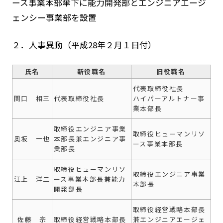
ース事業本部傘下に能力開発部とエンジニアエージ
ェンシー事業部を設置
２．人事異動（平成28年２月１日付）
氏名
新役職名
旧役職名
代表取締役社長
関口 相三
代表取締役社長
ハイパーアルトナー事
業本部長
取締役エンジニア事業
取締役ヒューマンリソ
奥坂 一也
本部長兼エンジニア事
ース事業本部長
業部長
取締役ヒューマンリソ
取締役エンジニア事業
江上 洋二
ース事業本部長兼能力
本部長
開発部長
取締役経営戦略本部長
佐藤 宗
取締役経営戦略本部長
兼エンジニアエージェ