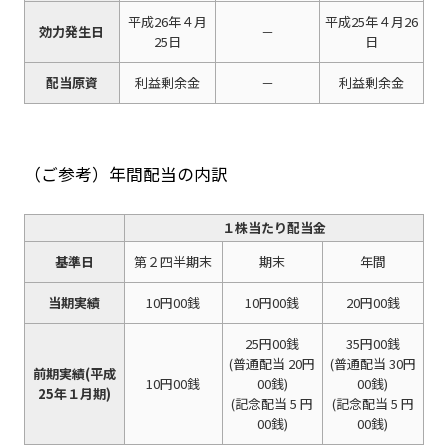
平成26年４月
平成25年４月26
効力発生日
－
25日
日
配当原資
利益剰余金
－
利益剰余金
（ご参考）年間配当の内訳
１株当たり配当金
基準日
第２四半期末
期末
年間
当期実績
10円00銭
10円00銭
20円00銭
25円00銭
35円00銭
(普通配当 20円
(普通配当 30円
前期実績(平成
10円00銭
00銭)
00銭)
25年１月期)
(記念配当 5 円
(記念配当 5 円
00銭)
00銭)