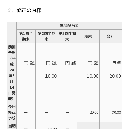
２．修正の内容
年間配当金
第1四半
第2四半期
第3四半期
期末
合計
期末
末
末
前回
予想
（平
円 銭
円 銭
円 銭
円 銭
円 銭
成
24
ー
10.00
ー
10.00
20.00
年3
月
14
日発
表）
今回
修正
ー
ー
ー
20.00
30.00
予想
当期
ー
10.00
ー