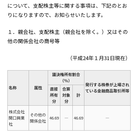
について、支配株主等に関する事項は、下記のとお
りになりますので、お知らせいたします。
１．親会社、支配株主（親会社を除く。）又はその
他の関係会社の商号等
（平成24年１月31日現在）
議決権所有割合
（％）
発行する株券が上場され
名称
属性
直接
合算
ている金融商品取引所等
所有
対象
計
分
分
株式会社
その他の
関口興業
46.69
―
46.69
―
関係会社
社