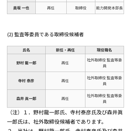
奥坂 一也
再任
取締役
能力開発本部長
(2) 監査等委員である取締役候補者
氏名
新任・再任
現役職名
社外取締役 監査等委
野村 龍一郎
再任
員
社外取締役 監査等委
寺村 泰彦
再任
員
社外取締役 監査等委
森井 眞一郎
再任
員
（注）１．野村龍一郎氏、寺村泰彦氏及び森井眞
一郎氏は、社外取締役候補者であります。
２．当社は、野村龍一郎氏、寺村泰彦氏及び森井