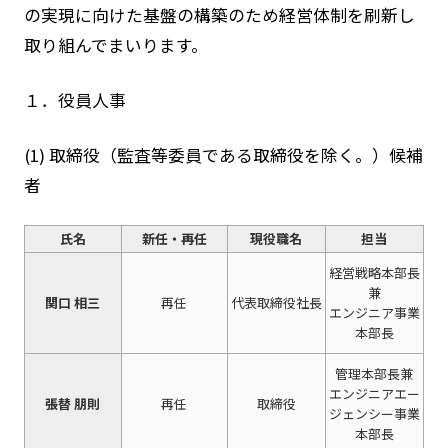
の実現に向けた基盤の構築のため経営体制を刷新し
取り組んでまいります。
１．役員人事
(1) 取締役（監査等委員である取締役を除く。）候補
者
氏名
新任・再任
現役職名
担当
経営戦略本部長
兼
関口 相三
再任
代表取締役社長
エンジニア事業
本部長
管理本部長兼
エンジニアエー
張替 朋則
再任
取締役
ジェンシー事業
本部長