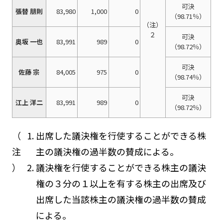
可決
張替 朋則
83,980
1,000
0
（98.71％）
（注）
２
可決
奥坂 一也
83,991
989
0
（98.72％）
可決
佐藤 宗
84,005
975
0
（98.74％）
可決
江上 洋二
83,991
989
0
（98.72％）
（
出席した議決権を行使することができる株
注
主の議決権の過半数の賛成による。
）
議決権を行使することができる株主の議決
権の３分の１以上を有する株主の出席及び
出席した当該株主の議決権の過半数の賛成
による。