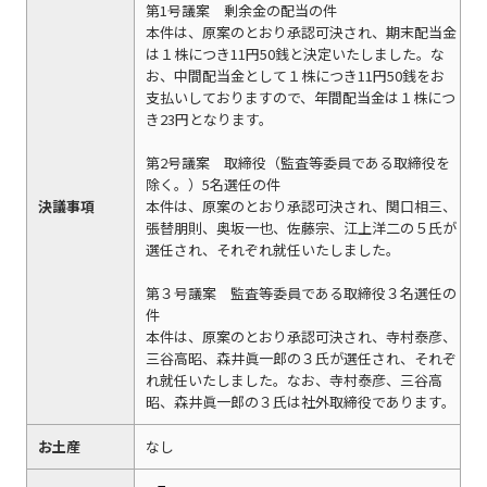
第1号議案 剰余金の配当の件
本件は、原案のとおり承認可決され、期末配当金
は１株につき11円50銭と決定いたしました。な
お、中間配当金として１株につき11円50銭をお
支払いしておりますので、年間配当金は１株につ
き23円となります。
第2号議案 取締役（監査等委員である取締役を
除く。）5名選任の件
決議事項
本件は、原案のとおり承認可決され、関口相三、
張替朋則、奥坂一也、佐藤宗、江上洋二の５氏が
選任され、それぞれ就任いたしました。
第３号議案 監査等委員である取締役３名選任の
件
本件は、原案のとおり承認可決され、寺村泰彦、
三谷高昭、森井眞一郎の３氏が選任され、それぞ
れ就任いたしました。なお、寺村泰彦、三谷高
昭、森井眞一郎の３氏は社外取締役であります。
お土産
なし