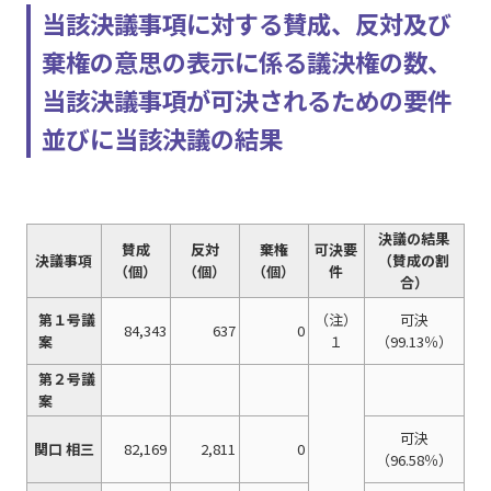
当該決議事項に対する賛成、反対及び
棄権の意思の表示に係る議決権の数、
当該決議事項が可決されるための要件
並びに当該決議の結果
決議の結果
賛成
反対
棄権
可決要
決議事項
（賛成の割
（個）
（個）
（個）
件
合）
第１号議
（注）
可決
84,343
637
0
案
１
（99.13％）
第２号議
案
可決
関口 相三
82,169
2,811
0
（96.58％）