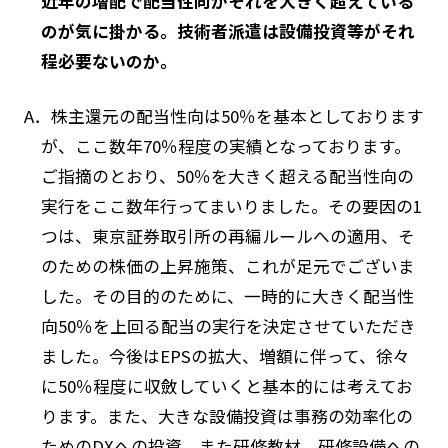
近年の増配で配当性向がそれを大きく超えている
のが気に掛かる。技術者派遣は設備投資等がそれ
程必要ないのか。
A．株主還元の配当性向は50％を基本としております
が、ここ数年70％程度の実績となっております。
ご指摘のとおり、50％を大きく超える配当性向の
実行をここ数年行ってまいりました。その要因の1
つは、東京証券取引所の再編ルールへの適用、そ
のための株価の上昇施策、これが足元でございま
した。その目的のために、一時的に大きく配当性
向50％を上回る配当の実行を決定させていただき
ました。今後はEPSの拡大、増額に伴って、徐々
に50％程度に収斂していくと基本的には考えてお
ります。また、大きな設備投資は事務の効率化の
ためのDXへの投資、また研修教材、研修設備への