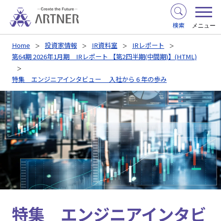
検索
メニュー
Home
投資家情報
IR資料室
IRレポート
第64期 2026年1月期 IRレポート 【第2四半期(中間期)】(HTML)
特集 エンジニアインタビュー 入社から 6 年の歩み
特集 エンジニアインタビ