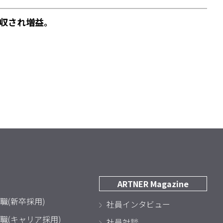
収され増益。
ARTNER Magazine
職(新卒採用)
社員インタビュー
職(キャリア採用)
社員対談