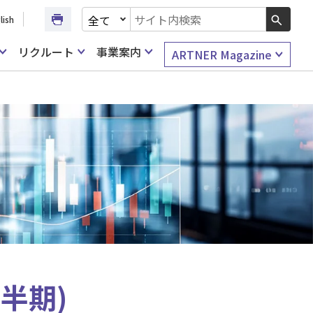
文書種別を選択
lish
検索キーワード入力
リクルート
事業案内
ARTNER Magazine
半期)