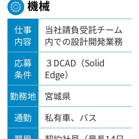
機械
仕事
当社請負受託チーム
内容
内での設計開発業務
応募
３DCAD（Solid
条件
Edge）
勤務地
宮城県
通勤
私有車、バス
雇用
契約社員（最長14日