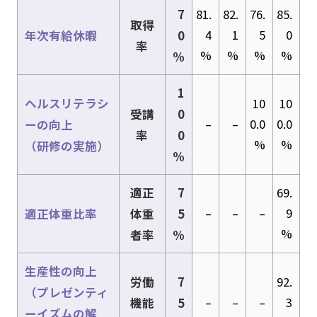
7
81.
82.
76.
85.
取得
4
1
5
0
年次有給休暇
0
率
%
%
%
%
%
1
ヘルスリテラシ
10
10
受講
0
–
–
0.0
0.0
ーの向上
率
0
%
%
（研修の実施）
%
適正
7
69.
–
–
–
9
適正体重比率
体重
5
%
者率
%
生産性の向上
労働
7
92.
（プレゼンティ
–
–
–
3
機能
5
ーイズムの解