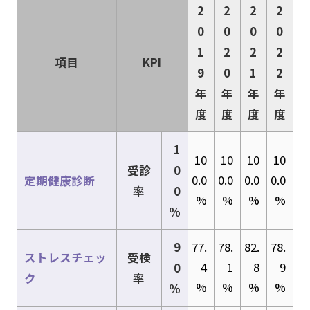
2
2
2
2
0
0
0
0
1
2
2
2
項目
KPI
9
0
1
2
年
年
年
年
度
度
度
度
1
10
10
10
10
受診
0
0.0
0.0
0.0
0.0
定期健康診断
率
0
%
%
%
%
%
9
77.
78.
82.
78.
ストレスチェッ
受検
4
1
8
9
0
ク
率
%
%
%
%
%