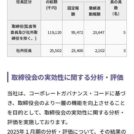
役員区分
の総額
員の員
(千円)
数
固定報
業績連
（名）
酬
動報酬
取締役(監査等
委員及び社外取
119,120
95,472
23,647
5
締役を除く。)
社外役員
25,502
23,400
2,102
3
取締役会の実効性に関する分析・評価
当社は、コーポレートガバナンス・コードに基づ
き、取締役会のより一層の機能を向上させること
を目的として、取締役会の実効性に関する分析・
評価を実施しております。
2025年１月期の分析・評価について、その結果の