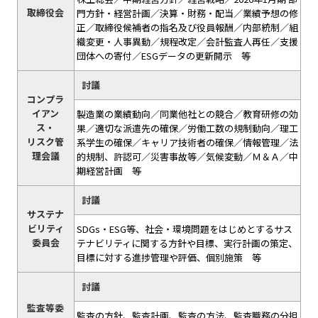
取締役会
門方針・経営計画／決算・財務・配当／業績予想の修
正／取締役候補者の指名及び役員報酬／内部統制／組
織変更・人事異動／規程改定／会計監査人再任／支援
団体への寄付／ESGデータの更新開示 等
討議
コンプラ
イアン
製造業の業績動向／同業他社との競合／教育研修の効
ス・
果／適切な派遣先の確保／労働工数の規制動向／理工
リスク管
系学生の確保／キャリア技術者の確保／情報管理／法
理会議
的規制、許認可／災害事故等／気候変動／Ｍ＆Ａ／中
期経営計画 等
討議
サステナ
ビリティ
SDGs・ESG等、社会・環境問題をはじめとするサス
委員会
テナビリティに関する方針や目標、実行計画の策定、
目標に対する進捗管理や評価、個別施策 等
討議
監査等委
監査の方針、監査計画、監査の方法、監査職務の分担