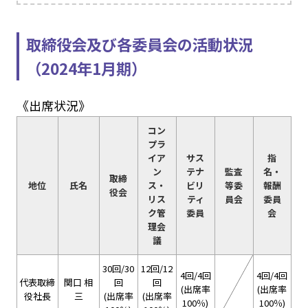
取締役会及び各委員会の活動状況
（2024年1月期）
《出席状況》
コン
プラ
イア
サス
指
ン
テナ
監査
名・
取締
地位
氏名
ス・
ビリ
等委
報酬
役会
リス
ティ
員会
委員
ク管
委員
会
理会
議
30回/30
12回/12
4回/4回
4回/4回
代表取締
関口 相
回
回
(出席率
(出席率
役社長
三
(出席率
(出席率
100％)
100％)